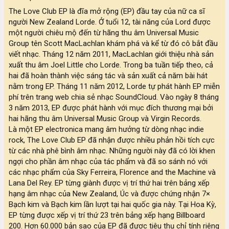
The Love Club EP là đĩa mở rộng (EP) đầu tay của nữ ca sĩ
người New Zealand Lorde. Ở tuổi 12, tài năng của Lord được
một người chiêu mộ đến từ hãng thu âm Universal Music
Group tên Scott MacLachlan khám phá và kể từ đó cô bắt đầu
viết nhạc. Tháng 12 năm 2011, MacLachlan giới thiệu nhà sản
xuất thu âm Joel Little cho Lorde. Trong ba tuần tiếp theo, cả
hai đã hoàn thành việc sáng tác và sản xuất cả năm bài hát
nằm trong EP. Tháng 11 năm 2012, Lorde tự phát hành EP miễn
phí trên trang web chia sẻ nhạc SoundCloud. Vào ngày 8 tháng
3 năm 2013, EP được phát hành với mục đích thương mại bởi
hai hãng thu âm Universal Music Group và Virgin Records.
Là một EP electronica mang âm hưởng từ dòng nhạc indie
rock, The Love Club EP đã nhận được nhiều phản hồi tích cực
từ các nhà phê bình âm nhạc. Những người này đã có lời khen
ngợi cho phần âm nhạc của tác phẩm và đã so sánh nó với
các nhạc phẩm của Sky Ferreira, Florence and the Machine và
Lana Del Rey. EP từng giành được vị trí thứ hai trên bảng xếp
hạng âm nhạc của New Zealand, Úc và được chứng nhận 7×
Bạch kim và Bạch kim lần lượt tại hai quốc gia này. Tại Hoa Kỳ,
EP từng được xếp vị trí thứ 23 trên bảng xếp hạng Billboard
200. Hơn 60.000 bản sao của EP đã được tiêu thụ chỉ tính riêng