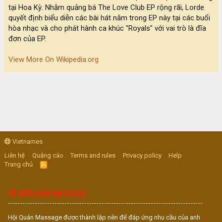
tại Hoa Kỳ. Nhằm quảng bá The Love Club EP rộng rãi, Lorde
quyết định biểu diễn các bài hát nằm trong EP này tại các buổi
hòa nhạc và cho phát hành ca khúc "Royals" với vai trò là đĩa
đơn của EP.
View More On Wikipedia.org
Vietnames
Liên hệ
Quảng cáo
Terms and rules
Privacy policy
Help
Trang chủ
R
S
S
VỀ DIỄN ĐÀN MASSAGE
Hội Quán Massage được thành lập nên để đáp ứng nhu cầu của anh