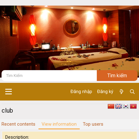
Đăng nhập
Đăng ký
club
Recent contents
View information
Top users
Description