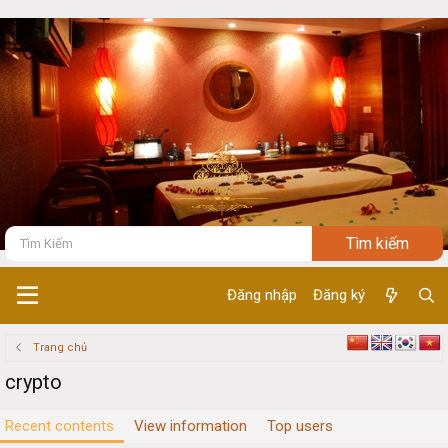
Đăng nhập
Đăng ký
Trang chủ
crypto
Recent contents
View information
Top users