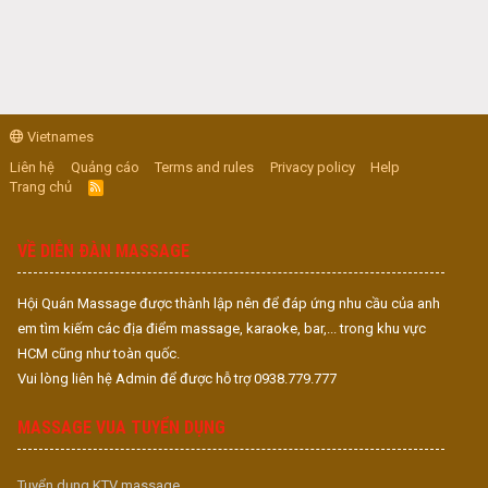
Vietnames
Liên hệ
Quảng cáo
Terms and rules
Privacy policy
Help
Trang chủ
R
S
S
VỀ DIỄN ĐÀN MASSAGE
Hội Quán Massage được thành lập nên để đáp ứng nhu cầu của anh
em tìm kiếm các địa điểm massage, karaoke, bar,... trong khu vực
HCM cũng như toàn quốc.
Vui lòng liên hệ Admin để được hỗ trợ 0938.779.777
MASSAGE VUA TUYỂN DỤNG
Tuyển dụng KTV massage