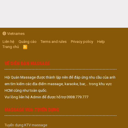
Vietnames
Liên hệ
Quảng cáo
Terms and rules
Privacy policy
Help
Trang chủ
R
S
S
VỀ DIỄN ĐÀN MASSAGE
Hội Quán Massage được thành lập nên để đáp ứng nhu cầu của anh
em tìm kiếm các địa điểm massage, karaoke, bar,... trong khu vực
HCM cũng như toàn quốc.
Vui lòng liên hệ Admin để được hỗ trợ 0938.779.777
MASSAGE VUA TUYỂN DỤNG
Tuyển dụng KTV massage