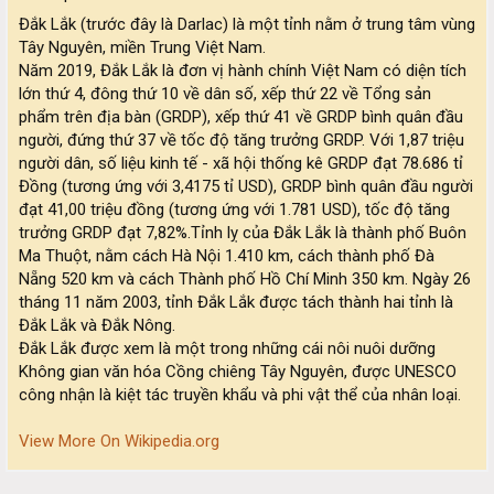
Đắk Lắk (trước đây là Darlac) là một tỉnh nằm ở trung tâm vùng
Tây Nguyên, miền Trung Việt Nam.
Năm 2019, Đắk Lắk là đơn vị hành chính Việt Nam có diện tích
lớn thứ 4, đông thứ 10 về dân số, xếp thứ 22 về Tổng sản
phẩm trên địa bàn (GRDP), xếp thứ 41 về GRDP bình quân đầu
người, đứng thứ 37 về tốc độ tăng trưởng GRDP. Với 1,87 triệu
người dân, số liệu kinh tế - xã hội thống kê GRDP đạt 78.686 tỉ
Đồng (tương ứng với 3,4175 tỉ USD), GRDP bình quân đầu người
đạt 41,00 triệu đồng (tương ứng với 1.781 USD), tốc độ tăng
trưởng GRDP đạt 7,82%.Tỉnh lỵ của Đắk Lắk là thành phố Buôn
Ma Thuột, nằm cách Hà Nội 1.410 km, cách thành phố Đà
Nẵng 520 km và cách Thành phố Hồ Chí Minh 350 km. Ngày 26
tháng 11 năm 2003, tỉnh Đắk Lắk được tách thành hai tỉnh là
Đắk Lắk và Đắk Nông.
Đắk Lắk được xem là một trong những cái nôi nuôi dưỡng
Không gian văn hóa Cồng chiêng Tây Nguyên, được UNESCO
công nhận là kiệt tác truyền khẩu và phi vật thể của nhân loại.
View More On Wikipedia.org