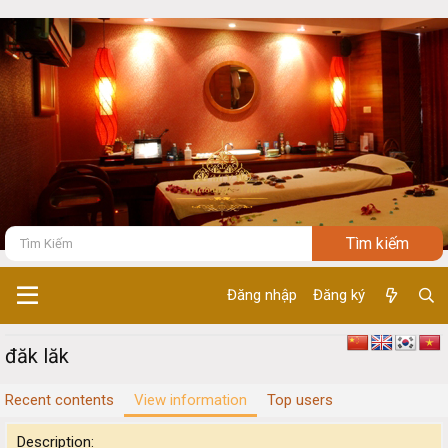
Đăng nhập
Đăng ký
đăk lăk
Recent contents
View information
Top users
Description