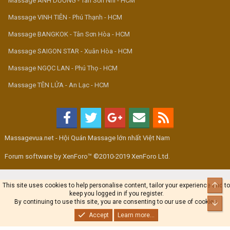
Massage ÁNH DƯƠNG - Tân Sơn Nhì - HCM
Massage VINH TIÊN - Phú Thạnh - HCM
Massage BANGKOK - Tân Sơn Hòa - HCM
Massage SAIGON STAR - Xuân Hòa - HCM
Massage NGỌC LAN - Phú Thọ - HCM
Massage TÊN LỬA - An Lạc - HCM
Massagevua.net - Hội Quán Massage lớn nhất Việt Nam
Forum software by XenForo™ ©2010-2019 XenForo Ltd.
Top
This site uses cookies to help personalise content, tailor your experience and to
keep you logged in if you register.
By continuing to use this site, you are consenting to our use of cookies.
Bot
Accept
Learn more...