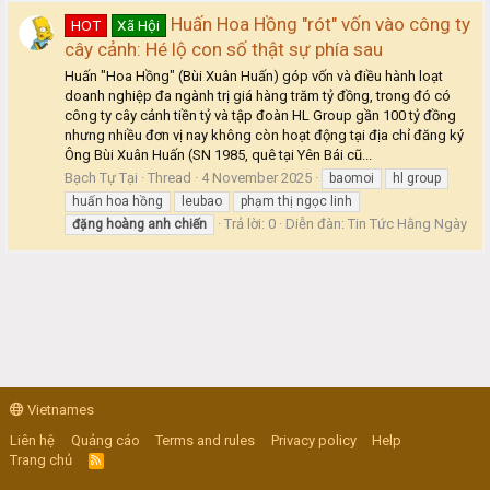
Huấn Hoa Hồng "rót" vốn vào công ty
HOT
Xã Hội
cây cảnh: Hé lộ con số thật sự phía sau
Huấn "Hoa Hồng" (Bùi Xuân Huấn) góp vốn và điều hành loạt
doanh nghiệp đa ngành trị giá hàng trăm tỷ đồng, trong đó có
công ty cây cảnh tiền tỷ và tập đoàn HL Group gần 100 tỷ đồng
nhưng nhiều đơn vị nay không còn hoạt động tại địa chỉ đăng ký
Ông Bùi Xuân Huấn (SN 1985, quê tại Yên Bái cũ...
Bạch Tự Tại
Thread
4 November 2025
baomoi
hl group
huấn hoa hồng
leubao
phạm thị ngọc linh
Trả lời: 0
Diễn đàn:
Tin Tức Hằng Ngày
đặng
hoàng
anh
chiến
Vietnames
Liên hệ
Quảng cáo
Terms and rules
Privacy policy
Help
Trang chủ
R
S
S