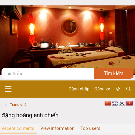
Đăng nhập
Đăng ký
Trang chủ
đặng hoàng anh chiến
Recent contents
View information
Top users