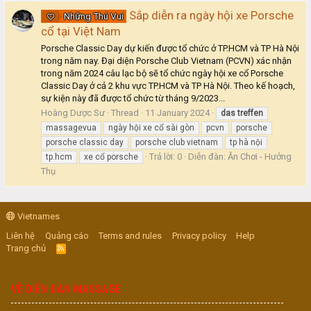
Sắp diễn ra ngày hội xe Porsche
Những Thú Vui
cổ tại Việt Nam
Porsche Classic Day dự kiến được tổ chức ở TP.HCM và TP Hà Nội
trong năm nay. Đại diện Porsche Club Vietnam (PCVN) xác nhận
trong năm 2024 câu lạc bộ sẽ tổ chức ngày hội xe cổ Porsche
Classic Day ở cả 2 khu vực TP.HCM và TP Hà Nội. Theo kế hoạch,
sự kiện này đã được tổ chức từ tháng 9/2023...
Hoàng Dược Sư
Thread
11 January 2024
das
treffen
massagevua
ngày hội xe cổ sài gòn
pcvn
porsche
porsche classic day
porsche club vietnam
tp hà nội
Trả lời: 0
Diễn đàn:
Ăn Chơi - Hưởng
tp.hcm
xe cổ porsche
Thụ
Vietnames
Liên hệ
Quảng cáo
Terms and rules
Privacy policy
Help
Trang chủ
R
S
S
VỀ DIỄN ĐÀN MASSAGE