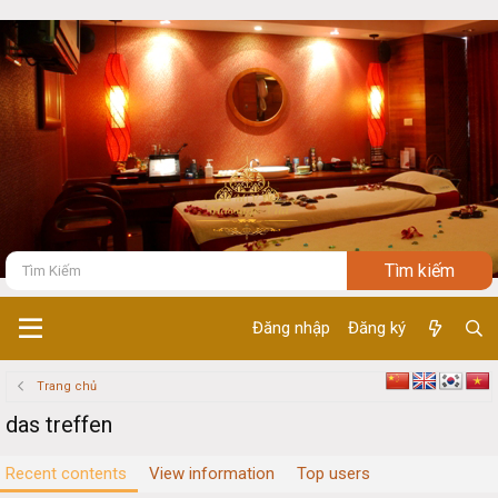
Đăng nhập
Đăng ký
Trang chủ
das treffen
Recent contents
View information
Top users