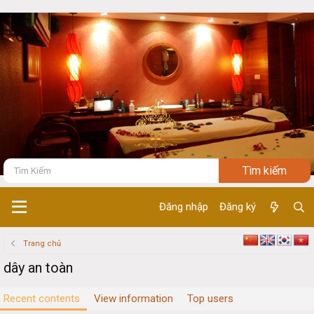
Đăng nhập
Đăng ký
Trang chủ
dây an toàn
Recent contents
View information
Top users