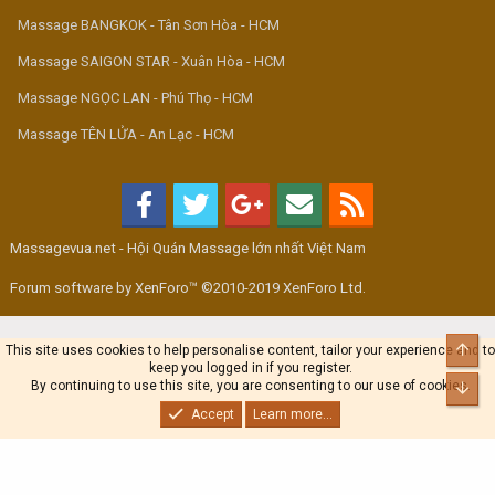
Massage BANGKOK - Tân Sơn Hòa - HCM
Massage SAIGON STAR - Xuân Hòa - HCM
Massage NGỌC LAN - Phú Thọ - HCM
Massage TÊN LỬA - An Lạc - HCM
Massagevua.net - Hội Quán Massage lớn nhất Việt Nam
Forum software by XenForo™ ©2010-2019 XenForo Ltd.
Top
This site uses cookies to help personalise content, tailor your experience and to
keep you logged in if you register.
By continuing to use this site, you are consenting to our use of cookies.
Bot
Accept
Learn more...