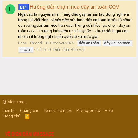
Hướng dẫn chọn mua dây an toàn COV
Bán
L
Ngã cao là nguyên nhân hàng đầu gây tai nạn lao động nghiêm
trọng tại Việt Nam, vì vậy việc sử dụng dây an toàn là yếu tố sống
còn với người làm việc trên cao. Trong số nhiều lựa chọn, dây an
toàn COV – thương hiệu đến từ Hàn Quốc – được đánh giá cao
nhờ chất lượng đạt chuẩn quốc tế và mức giá...
Lasa
Thread
31 October 2025
dây
an
toàn
dây
đai
an
toàn
Trả lời: 0
Diễn đàn:
Rao Vặt
raovat
Vietnames
Liên hệ
Quảng cáo
Terms and rules
Privacy policy
Help
Trang chủ
R
S
S
VỀ DIỄN ĐÀN MASSAGE