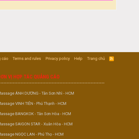
 cáo
Terms and rules
Privacy policy
Help
Trang chủ
R
S
S
ĐƠN VỊ HỢP TÁC QUẢNG CÁO
assage ÁNH DƯƠNG - Tân Sơn Nhì - HCM
assage VINH TIÊN - Phú Thạnh - HCM
assage BANGKOK - Tân Sơn Hòa - HCM
assage SAIGON STAR - Xuân Hòa - HCM
assage NGỌC LAN - Phú Thọ - HCM