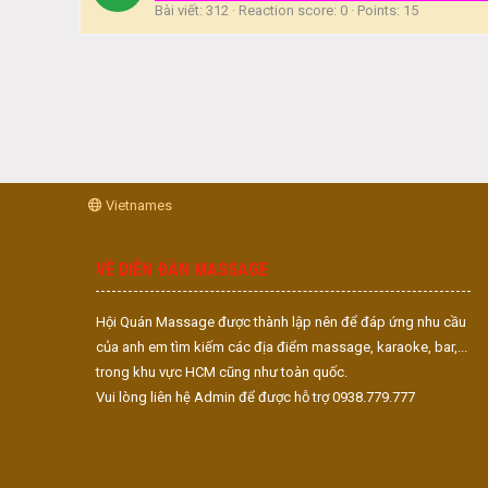
Bài viết
312
Reaction score
0
Points
15
Vietnames
VỀ DIỄN ĐÀN MASSAGE
Hội Quán Massage được thành lập nên để đáp ứng nhu cầu
của anh em tìm kiếm các địa điểm massage, karaoke, bar,...
trong khu vực HCM cũng như toàn quốc.
Vui lòng liên hệ Admin để được hỗ trợ 0938.779.777