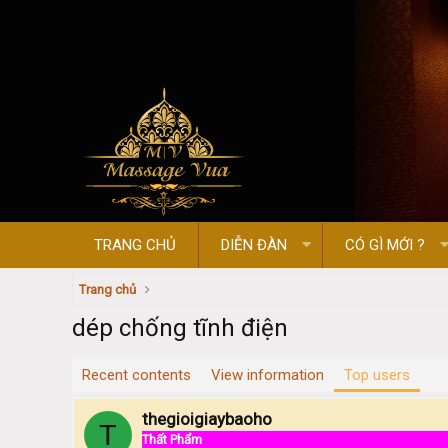
TRANG CHỦ
DIỄN ĐÀN
CÓ GÌ MỚI ?
Trang chủ
dép chống tĩnh điện
Recent contents
View information
Top users
thegioigiaybaoho
T
Thất Phẩm