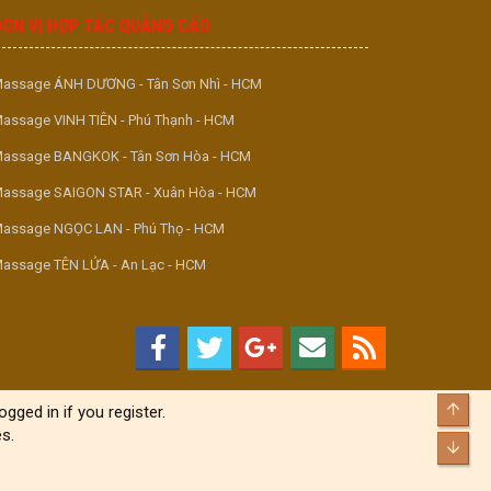
ĐƠN VỊ HỢP TÁC QUẢNG CÁO
assage ÁNH DƯƠNG - Tân Sơn Nhì - HCM
assage VINH TIÊN - Phú Thạnh - HCM
assage BANGKOK - Tân Sơn Hòa - HCM
assage SAIGON STAR - Xuân Hòa - HCM
assage NGỌC LAN - Phú Thọ - HCM
assage TÊN LỬA - An Lạc - HCM
Top
gged in if you register.
s.
Bott