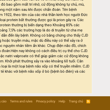
au đó bao gồm mất trí nhớ, cử động không tự chủ, mù,
òng một năm sau khi được chẩn đoán. Tên bệnh
ăm 1922, theo tên của các nhà thần kinh học người Đức
ại protein bất thường được gọi là prion gây ra. Các
c protein thường bị biến dạng theo Khoảng 85% các
hoảng 7,5% các trường hợp là do di truyền từ cha mẹ
ể dẫn đến lây bệnh. Không có bằng chứng cho thấy CJD
ng hoặc truyền máu, mặc dù điều này có thể xảy ra ở
ác nguyên nhân tiềm ẩn khác. Chụp điện não đồ, chích
 đoán.Hiện nay không có cách điều trị cụ thể cho CJD.
c natri valproate có thể giúp giảm các cử động không
. Khởi phát thường xảy ra vào khoảng 60 tuổi. Căn
loại là một loại bệnh não xốp có thể truyền nhiễm. CJD
tẻ khác với bệnh não xốp ở bò (bệnh bò điên) và các
 cáo
Terms and rules
Privacy policy
Help
Trang chủ
R
S
S