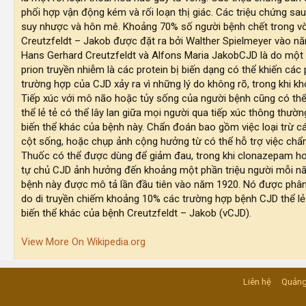
phối hợp vận động kém và rối loạn thị giác. Các triệu chứng s
suy nhược và hôn mê. Khoảng 70% số người bệnh chết trong v
Creutzfeldt – Jakob được đặt ra bởi Walther Spielmeyer vào n
Hans Gerhard Creutzfeldt và Alfons Maria JakobCJD là do một lo
prion truyền nhiễm là các protein bị biến dạng có thể khiến cá
trường hợp của CJD xảy ra vì những lý do không rõ, trong khi k
Tiếp xúc với mô não hoặc tủy sống của người bệnh cũng có th
thể lẻ tẻ có thể lây lan giữa mọi người qua tiếp xúc thông thườ
biến thể khác của bệnh này. Chẩn đoán bao gồm việc loại trừ c
cột sống, hoặc chụp ảnh cộng hưởng từ có thể hỗ trợ việc chẩn
Thuốc có thể được dùng để giảm đau, trong khi clonazepam hoặ
tự chủ CJD ảnh hưởng đến khoảng một phần triệu người mỗi năm
bệnh này được mô tả lần đầu tiên vào năm 1920. Nó được phân 
do di truyền chiếm khoảng 10% các trường hợp bệnh CJD thể lẻ 
biến thể khác của bệnh Creutzfeldt – Jakob (vCJD).
View More On Wikipedia.org
Liên hệ
Quảng