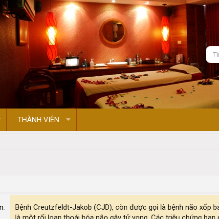
THÀNH VIÊN
on
Bệnh Creutzfeldt-Jakob (CJD), còn được gọi là bệnh não xốp bá
là một rối loạn thoái hóa não gây tử vong. Các triệu chứng ban 