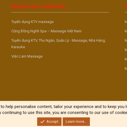
MASSAGE VUA TUYỂN DỤNG
Tuyển dụng KTV massage
M
Cộng Đồng Nghề Spa – Massage Việt Nam
M
Tuyển dụng KTV, Thu Ngân, Quản Lý - Massage, Nhà Hàng,
M
Karaoke
M
Việc Làm Massage
M
M
to help personalise content, tailor your experience and to keep you lo
y continuing to use this site, you are consenting to our use of cookie
Accept
Learn more...