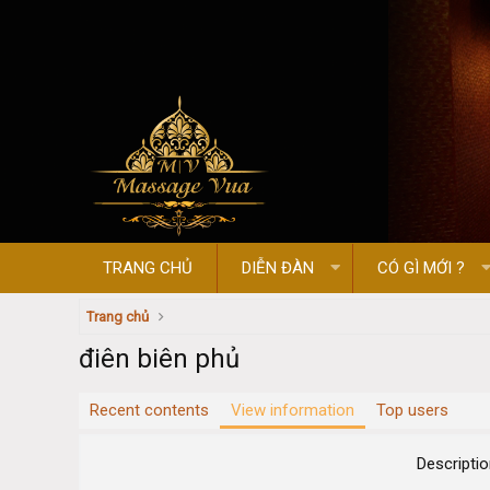
TRANG CHỦ
DIỄN ĐÀN
CÓ GÌ MỚI ?
Trang chủ
điên biên phủ
Recent contents
View information
Top users
Descripti