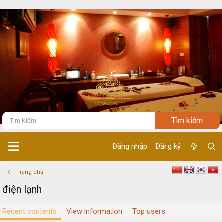
Đăng nhập
Đăng ký
Trang chủ
điện lạnh
Recent contents
View information
Top users