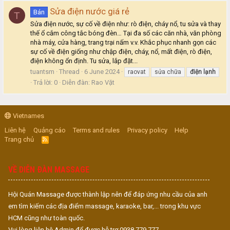
Sửa điện nước giá rẻ
Bán
T
Sửa điện nước, sự cố về điện như: rò điện, cháy nổ, tu sửa và thay
thế ổ cắm công tắc bóng đèn… Tại đa số các căn nhà, văn phòng
nhà máy, cửa hàng, trang trại nấm v.v. Khắc phục nhanh gọn các
sự cố về điện giống như chập điện, cháy, nổ, mất điện, rò điện,
điện không ổn định. Tu sửa, lắp đặt...
tuantsm
Thread
6 June 2024
raovat
sửa chữa
điện
lạnh
Trả lời: 0
Diễn đàn:
Rao Vặt
Vietnames
Liên hệ
Quảng cáo
Terms and rules
Privacy policy
Help
Trang chủ
R
S
S
VỀ DIỄN ĐÀN MASSAGE
Hội Quán Massage được thành lập nên để đáp ứng nhu cầu của anh
em tìm kiếm các địa điểm massage, karaoke, bar,... trong khu vực
HCM cũng như toàn quốc.
Vui lòng liên hệ Admin để được hỗ trợ 0938.779.777