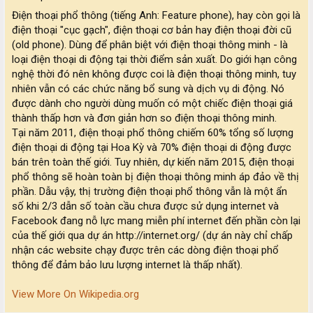
Điện thoại phổ thông (tiếng Anh: Feature phone), hay còn gọi là
điện thoại "cục gạch", điện thoại cơ bản hay điện thoại đời cũ
(old phone). Dùng để phân biệt với điện thoại thông minh - là
loại điện thoại di động tại thời điểm sản xuất. Do giới hạn công
nghệ thời đó nên không được coi là điện thoại thông minh, tuy
nhiên vẫn có các chức năng bổ sung và dịch vụ di động. Nó
được dành cho người dùng muốn có một chiếc điện thoại giá
thành thấp hơn và đơn giản hơn so điện thoại thông minh.
Tại năm 2011, điện thoại phổ thông chiếm 60% tổng số lượng
điện thoại di động tại Hoa Kỳ và 70% điện thoại di động được
bán trên toàn thế giới. Tuy nhiên, dự kiến năm 2015, điện thoại
phổ thông sẽ hoàn toàn bị điện thoại thông minh áp đảo về thị
phần. Dẫu vậy, thị trường điện thoại phổ thông vẫn là một ẩn
số khi 2/3 dẫn số toàn cầu chưa được sử dụng internet và
Facebook đang nỗ lực mang miễn phí internet đến phần còn lại
của thế giới qua dự án http://internet.org/ (dự án này chỉ chấp
nhận các website chạy được trên các dòng điện thoại phổ
thông để đảm bảo lưu lượng internet là thấp nhất).
View More On Wikipedia.org