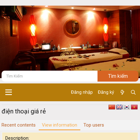
Đăng nhập
Đăng ký
điện thoại giá rẻ
Recent contents
View information
Top users
Description