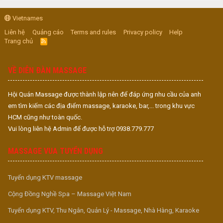
Vietnames
Liên hệ
Quảng cáo
Terms and rules
Privacy policy
Help
Trang chủ
R
S
S
VỀ DIỄN ĐÀN MASSAGE
Hội Quán Massage được thành lập nên để đáp ứng nhu cầu của anh
em tìm kiếm các địa điểm massage, karaoke, bar,... trong khu vực
HCM cũng như toàn quốc.
Vui lòng liên hệ Admin để được hỗ trợ 0938.779.777
MASSAGE VUA TUYỂN DỤNG
Tuyển dụng KTV massage
Cộng Đồng Nghề Spa – Massage Việt Nam
Tuyển dụng KTV, Thu Ngân, Quản Lý - Massage, Nhà Hàng, Karaoke