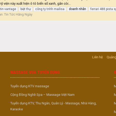
ỹ viện này xuất hiện ô tô biển số xanh, gắn còi...
tin vantage
biệt thự
công ty tnhh mailisa
doanh
nhân
ferrari 488 pista s
àn:
Tin Tức Hằng Ngày
Liên hệ
Quảng
MASSAGE VUA TUYỂN DỤNG
Tuyển dụng KTV massage
M
Cộng Đồng Nghề Spa – Massage Việt Nam
M
Tuyển dụng KTV, Thu Ngân, Quản Lý - Massage, Nhà Hàng,
M
Karaoke
M