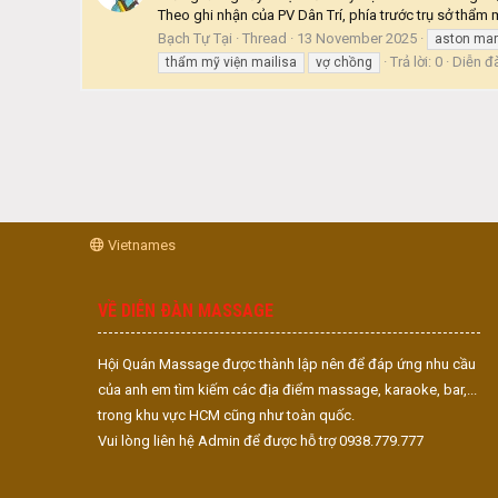
Theo ghi nhận của PV Dân Trí, phía trước trụ sở thẩm m
Bạch Tự Tại
Thread
13 November 2025
aston mar
Trả lời: 0
Diễn đ
thẩm mỹ viện mailisa
vợ chồng
Vietnames
VỀ DIỄN ĐÀN MASSAGE
Hội Quán Massage được thành lập nên để đáp ứng nhu cầu
của anh em tìm kiếm các địa điểm massage, karaoke, bar,...
trong khu vực HCM cũng như toàn quốc.
Vui lòng liên hệ Admin để được hỗ trợ 0938.779.777