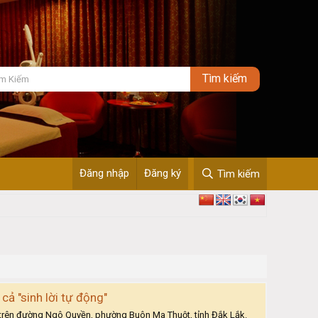
Đăng nhập
Đăng ký
Tìm kiếm
cả "sinh lời tự động"
 sở trên đường Ngô Quyền, phường Buôn Ma Thuột, tỉnh Đắk Lắk.