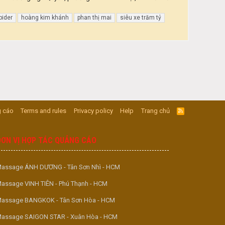
pider
hoàng kim khánh
phan thị mai
siêu xe trăm tỷ
 cáo
Terms and rules
Privacy policy
Help
Trang chủ
R
S
S
ĐƠN VỊ HỢP TÁC QUẢNG CÁO
assage ÁNH DƯƠNG - Tân Sơn Nhì - HCM
assage VINH TIÊN - Phú Thạnh - HCM
assage BANGKOK - Tân Sơn Hòa - HCM
assage SAIGON STAR - Xuân Hòa - HCM