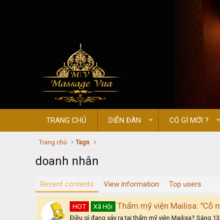
TRANG CHỦ
DIỄN ĐÀN
CÓ GÌ MỚI ?
Trang chủ
Tags
doanh nhân
Recent contents
View information
Top users
Thẩm mỹ viện Mailisa: "Cỗ má
HOT
Xã Hội
Điều gì đang xảy ra tại thẩm mỹ viện Mailisa? Sáng 13