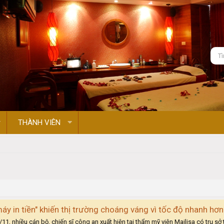
THÀNH VIÊN
y in tiền" khiến thị trường choáng váng vì tốc độ nhanh hơn 
/11, nhiều cán bộ, chiến sĩ công an xuất hiện tại thẩm mỹ viện Mailisa có trụ