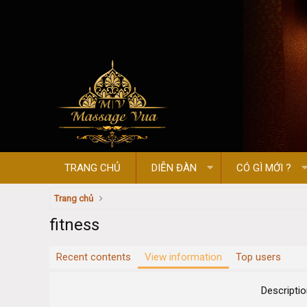
TRANG CHỦ
DIỄN ĐÀN
CÓ GÌ MỚI ?
Trang chủ
fitness
Recent contents
View information
Top users
Descripti