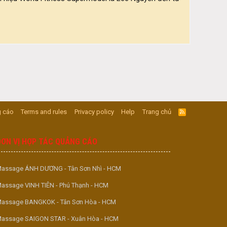
 cáo
Terms and rules
Privacy policy
Help
Trang chủ
R
S
S
ĐƠN VỊ HỢP TÁC QUẢNG CÁO
assage ÁNH DƯƠNG - Tân Sơn Nhì - HCM
assage VINH TIÊN - Phú Thạnh - HCM
assage BANGKOK - Tân Sơn Hòa - HCM
assage SAIGON STAR - Xuân Hòa - HCM