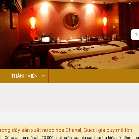
THÀNH VIÊN
ờng dây sản xuất nước hoa Chanel, Gucci giả quy mô lớn
, Công an thu giữ gần 20.000 chai nước hoa giả các thương hiệu nổi tiếng như