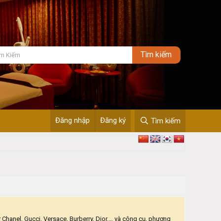
Đăng nhập
Đăng ký
Tìm kiếm
 Chanel, Gucci, Versace, Burberry, Dior,… và công cụ, phương