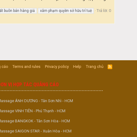
Trả lời: 0
ất buôn bán hàng giả
xâm phạm quyền sở hữu trí tuệ
 cáo
Terms and rules
Privacy policy
Help
Trang chủ
R
S
S
ĐƠN VỊ HỢP TÁC QUẢNG CÁO
assage ÁNH DƯƠNG - Tân Sơn Nhì - HCM
assage VINH TIÊN - Phú Thạnh - HCM
assage BANGKOK - Tân Sơn Hòa - HCM
assage SAIGON STAR - Xuân Hòa - HCM