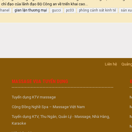
, chỉ đạo của lãnh đạo Bộ Công an về triển khai cao...
chanel
gian
lận
thương
mại
gucci
pc03
phòng cảnh sát kinh tế
sản xu
Liên hệ
Quảng
MASSAGE VUA TUYỂN DỤNG
Tuyển dụng KTV massage
M
Cộng Đồng Nghề Spa – Massage Việt Nam
M
Tuyển dụng KTV, Thu Ngân, Quản Lý - Massage, Nhà Hàng,
M
Karaoke
M