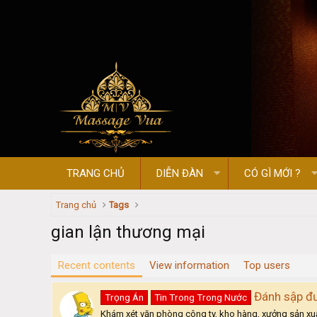
TRANG CHỦ
DIỄN ĐÀN
CÓ GÌ MỚI ?
Trang chủ
Tags
gian lận thương mại
Recent contents
View information
Top users
Đánh sập đư
Trọng Án
Tin Trong Trong Nước
Khám xét văn phòng công ty, kho hàng, xưởng sản xuất