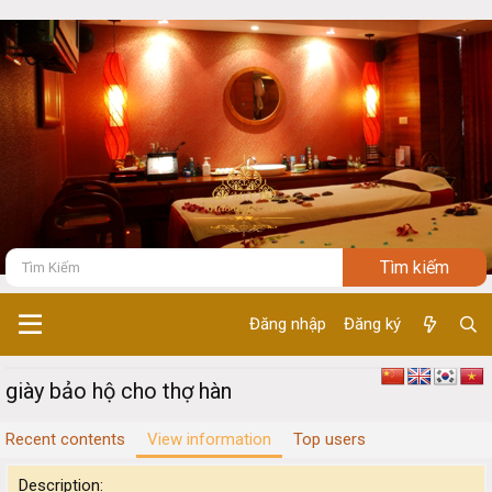
Đăng nhập
Đăng ký
giày bảo hộ cho thợ hàn
Recent contents
View information
Top users
Description