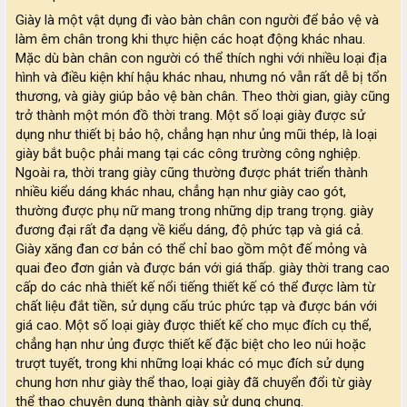
Giày là một vật dụng đi vào bàn chân con người để bảo vệ và
làm êm chân trong khi thực hiện các hoạt động khác nhau.
Mặc dù bàn chân con người có thể thích nghi với nhiều loại địa
hình và điều kiện khí hậu khác nhau, nhưng nó vẫn rất dễ bị tổn
thương, và giày giúp bảo vệ bàn chân. Theo thời gian, giày cũng
trở thành một món đồ thời trang. Một số loại giày được sử
dụng như thiết bị bảo hộ, chẳng hạn như ủng mũi thép, là loại
giày bắt buộc phải mang tại các công trường công nghiệp.
Ngoài ra, thời trang giày cũng thường được phát triển thành
nhiều kiểu dáng khác nhau, chẳng hạn như giày cao gót,
thường được phụ nữ mang trong những dịp trang trọng. giày
đương đại rất đa dạng về kiểu dáng, độ phức tạp và giá cả.
Giày xăng đan cơ bản có thể chỉ bao gồm một đế mỏng và
quai đeo đơn giản và được bán với giá thấp. giày thời trang cao
cấp do các nhà thiết kế nổi tiếng thiết kế có thể được làm từ
chất liệu đắt tiền, sử dụng cấu trúc phức tạp và được bán với
giá cao. Một số loại giày được thiết kế cho mục đích cụ thể,
chẳng hạn như ủng được thiết kế đặc biệt cho leo núi hoặc
trượt tuyết, trong khi những loại khác có mục đích sử dụng
chung hơn như giày thể thao, loại giày đã chuyển đổi từ giày
thể thao chuyên dụng thành giày sử dụng chung.