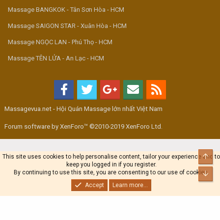
Massage BANGKOK - Tân Sơn Hòa - HCM
Massage SAIGON STAR - Xuân Hòa - HCM
Massage NGỌC LAN - Phú Thọ - HCM
Massage TÊN LỬA - An Lạc - HCM
Massagevua.net - Hội Quán Massage lớn nhất Việt Nam
Forum software by XenForo™ ©2010-2019 XenForo Ltd.
Top
This site uses cookies to help personalise content, tailor your experience and to
keep you logged in if you register.
By continuing to use this site, you are consenting to our use of cookies.
Bot
Accept
Learn more...