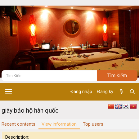
Đăng nhập
Đăng ký
giày bảo hộ hàn quốc
Recent contents
View information
Top users
Description