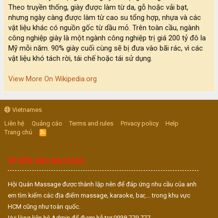
Theo truyền thống, giày được làm từ da, gỗ hoặc vải bạt,
nhưng ngày càng được làm từ cao su tổng hợp, nhựa và các
vật liệu khác có nguồn gốc từ dầu mỏ. Trên toàn cầu, ngành
công nghiệp giày là một ngành công nghiệp trị giá 200 tỷ đô la
Mỹ mỗi năm. 90% giày cuối cùng sẽ bị đưa vào bãi rác, vì các
vật liệu khó tách rời, tái chế hoặc tái sử dụng.
View More On Wikipedia.org
Vietnames
Liên hệ
Quảng cáo
Terms and rules
Privacy policy
Help
Trang chủ
R
S
S
VỀ DIỄN ĐÀN MASSAGE
Hội Quán Massage được thành lập nên để đáp ứng nhu cầu của anh
em tìm kiếm các địa điểm massage, karaoke, bar,... trong khu vực
HCM cũng như toàn quốc.
Vui lòng liên hệ Admin để được hỗ trợ 0938.779.777