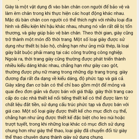
Giày là một vật dụng đi vào bàn chân con người để bảo vệ và
làm êm chân trong khi thực hiện các hoạt động khác nhau.
Mặc dù bàn chân con người có thể thích nghi với nhiều loại địa
hình và điều kiện khí hậu khác nhau, nhưng nó vẫn rất dễ bị tổn
thương, và giày giúp bảo vệ bàn chân. Theo thời gian, giày cũng
trở thành một món đồ thời trang. Một số loại giày được sử
dụng như thiết bị bảo hộ, chẳng hạn như ủng mũi thép, là loại
giày bắt buộc phải mang tại các công trường công nghiệp.
Ngoài ra, thời trang giày cũng thường được phát triển thành
nhiều kiểu dáng khác nhau, chẳng hạn như giày cao gót,
thường được phụ nữ mang trong những dịp trang trọng. giày
đương đại rất đa dạng về kiểu dáng, độ phức tạp và giá cả.
Giày xăng đan cơ bản có thể chỉ bao gồm một đế mỏng và
quai đeo đơn giản và được bán với giá thấp. giày thời trang cao
cấp do các nhà thiết kế nổi tiếng thiết kế có thể được làm từ
chất liệu đắt tiền, sử dụng cấu trúc phức tạp và được bán với
giá cao. Một số loại giày được thiết kế cho mục đích cụ thể,
chẳng hạn như ủng được thiết kế đặc biệt cho leo núi hoặc
trượt tuyết, trong khi những loại khác có mục đích sử dụng
chung hơn như giày thể thao, loại giày đã chuyển đổi từ giày
thể thao chuyên dụng thành giày sử dụng chung.