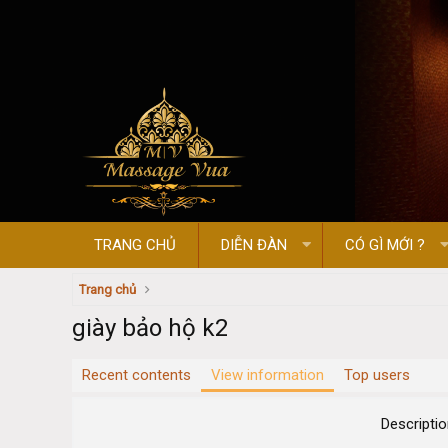
TRANG CHỦ
DIỄN ĐÀN
CÓ GÌ MỚI ?
Trang chủ
giày bảo hộ k2
Recent contents
View information
Top users
Descripti