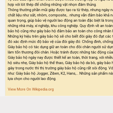
hợp với lót thép để chống những vật nhọn đâm thủng.
Thông thường phần mũi giày được tạo ra từ thép, nhưng ngày n
chất liệu như sắt, nhôm, composite,.. nhưng vẫn đảm bảo khả n
quan trọng, giúp bảo vệ người lao động an toàn đặc biệt là tron
những nhà máy, xí nghiệp, khu công nghiệp. Quy định về an toàn
bảo hộ cũng như giày bảo hộ đảm bảo an toàn cho công nhân làm
Những ký hiệu trên giày bảo hộ sẽ cho biết đôi giày đó đạt các
đó xác định mức độ bảo vệ của đôi giày đó: Chống đinh, chống t
Giày bảo hộ có tác dụng giữ an toàn cho đôi chân người sử dụn
làm tổn thương đôi chân. Hoặc tránh được những tác động của h
Giày bảo hộ ngày nay được thiết kế an toàn, thời trang, với nh
hộ siêu nhẹ, Giày bảo hộ thể thao, Giày bảo hộ da bò, giày bảo h
giày trong nước thì thị trường giày bảo hộ cũng rất sôi động. 
như: Giày bảo hộ Jogger, Ziben, K2, Hans,... Những sản phẩm nà
lựa chọn cho người lao động.
View More On Wikipedia.org