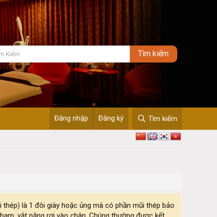
Đăng nhập
Đăng ký
Tìm kiếm
i thép) là 1 đôi giày hoặc ủng mà có phần mũi thép bảo
chạm, vật nặng rơi vào chân. Chúng thường được kết