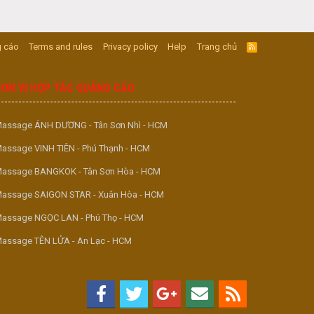
 cáo
Terms and rules
Privacy policy
Help
Trang chủ
R
S
S
ĐƠN VỊ HỢP TÁC QUẢNG CÁO
assage ÁNH DƯƠNG - Tân Sơn Nhì - HCM
assage VINH TIÊN - Phú Thạnh - HCM
assage BANGKOK - Tân Sơn Hòa - HCM
assage SAIGON STAR - Xuân Hòa - HCM
assage NGỌC LAN - Phú Thọ - HCM
assage TÊN LỬA - An Lạc - HCM