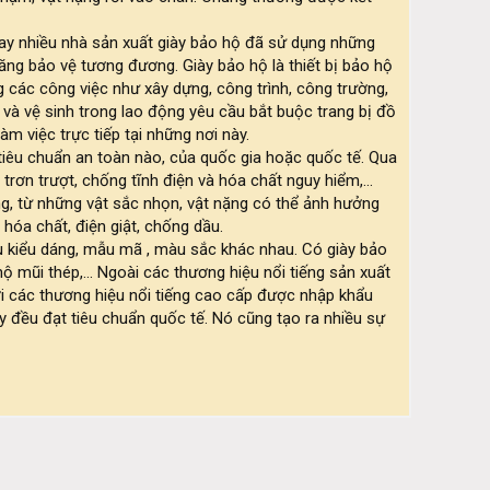
ay nhiều nhà sản xuất giày bảo hộ đã sử dụng những
ăng bảo vệ tương đương. Giày bảo hộ là thiết bị bảo hộ
g các công việc như xây dựng, công trình, công trường,
 và vệ sinh trong lao động yêu cầu bắt buộc trang bị đồ
 việc trực tiếp tại những nơi này.
 tiêu chuẩn an toàn nào, của quốc gia hoặc quốc tế. Qua
rơn trượt, chống tĩnh điện và hóa chất nguy hiểm,...
g, từ những vật sắc nhọn, vật nặng có thể ảnh hưởng
óa chất, điện giật, chống dầu.
iều kiểu dáng, mẫu mã , màu sắc khác nhau. Có giày bảo
ộ mũi thép,... Ngoài các thương hiệu nổi tiếng sản xuất
Với các thương hiệu nổi tiếng cao cấp được nhập khẩu
y đều đạt tiêu chuẩn quốc tế. Nó cũng tạo ra nhiều sự