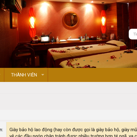
THÀNH VIÊN
on
Giày bảo hộ lao động (hay còn được gọi là giày bảo hộ, giày mũ
vệ các đầu ngón chân tránh được nhiều trường hợp té ngã, va 