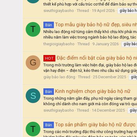
thiết kế phù hợp với cấu trúc cơ thể để đảm bảo sự th
sieuthigiaybaoho
Thread
19 April 2026
giày
bảo
h
Top mẫu giày bảo hộ nữ đẹp, siêu n
Bán
T
Nhiều lao động nữ từng cảm thấy khó chịu khi phải ma
nhiều năm làm việc trong ngành bảo hộ lao động, tác g
thegioigiaybaoho
Thread
9 January 2026
giày
bả
Đặc điểm nổi bật của giày bảo hộ n
HOT
G
Trong môi trường làm việc hiện đại, giày bảo hộ lao đ
vận hay điện – điện tử, kéo theo nhu cầu sử dụng già
giày bảo lao động
Thread
25 December 2025
già
Kinh nghiệm chọn giày bảo hộ nữ
Bán
S
Trong những năm gần đây, phụ nữ ngày càng tham gia
không chỉ dành cho nam giới mà còn đóng vai trò quan
sieuthigiaybaoho
Thread
14 December 2025
giày
Top sản phẩm giày bảo hộ nữ được
Bán
T
Trong các môi trường đặc thù như công trường hay nhà