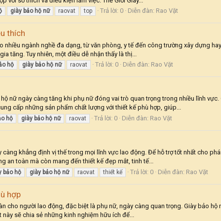
 với sở thích và điều kiện làm việc. Thế Giới Giày...
Trả lời: 0
Diễn đàn:
Rao Vặt
ộ
giày
bảo
hộ
nữ
raovat
top
u thích
ào nhiều ngành nghề đa dạng, từ văn phòng, y tế đến công trường xây dựng hay
a tăng. Tuy nhiên, một điều dễ nhận thấy là thị...
Trả lời: 0
Diễn đàn:
Rao Vặt
ảo
hộ
giày
bảo
hộ
nữ
raovat
ộ nữ ngày càng tăng khi phụ nữ đóng vai trò quan trọng trong nhiều lĩnh vực
ung cấp những sản phẩm chất lượng với thiết kế phù hợp, giúp...
Trả lời: 0
Diễn đàn:
Rao Vặt
ảo
hộ
giày
bảo
hộ
nữ
raovat
càng khẳng định vị thế trong mọi lĩnh vực lao động. Để hỗ trợ tốt nhất cho ph
 an toàn mà còn mang đến thiết kế đẹp mắt, tinh tế...
Trả lời: 0
Diễn đàn:
Rao Vặt
y
bảo
hộ
giày
bảo
hộ
nữ
raovat
thiết kế
hù hợp
àn cho người lao động, đặc biệt là phụ nữ, ngày càng quan trọng. Giày bảo hộ
iết này sẽ chia sẻ những kinh nghiệm hữu ích để...