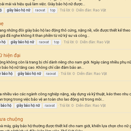
oải mái và hiệu quả làm việc. Giày bảo hộ nữ được...
Trả lời: 0
Diễn đàn:
Rao Vặt
ộ
giày
bảo
hộ
nữ
raovat
top
hẹ
ng những đôi giày bảo hộ lao động thô cứng, nặng nề, vốn được thiết kế theo 
iả đã nghe không ít than phiền từ nữ kỹ sư và công...
Trả lời: 0
Diễn đàn:
Rao Vặt
o
hộ
giày
bảo
hộ
nữ
raovat
top
ữ hiện đại
ộng không còn là trang bị chỉ dành riêng cho nam giới. Ngày càng nhiều phụ nữ
y bảo hộ nữ tăng cao. Không chỉ cần đảm bảo an...
Trả lời: 0
Diễn đàn:
Rao Vặt
y
bảo
hộ
giày
bảo
hộ
nữ
raovat
 nhiều vào các ngành công nghiệp nặng, xây dựng và kỹ thuật, kéo theo nhu 
 trọng trong việc bảo vệ an toàn cho lao động nữ trong môi...
Trả lời: 0
Diễn đàn:
Rao Vặt
bảo
hộ
giày
bảo
hộ
nữ
raovat
 ưa chuộng
 máy, giày bảo hộ thường được thiết kế cho nam giới, khiến lựa chọn cho nữ g