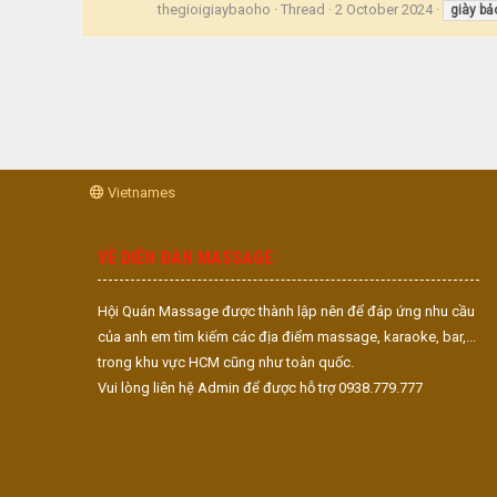
thegioigiaybaoho
Thread
2 October 2024
giày
bả
Vietnames
VỀ DIỄN ĐÀN MASSAGE
Hội Quán Massage được thành lập nên để đáp ứng nhu cầu
của anh em tìm kiếm các địa điểm massage, karaoke, bar,...
trong khu vực HCM cũng như toàn quốc.
Vui lòng liên hệ Admin để được hỗ trợ 0938.779.777