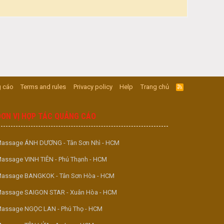
 cáo
Terms and rules
Privacy policy
Help
Trang chủ
R
S
S
ĐƠN VỊ HỢP TÁC QUẢNG CÁO
assage ÁNH DƯƠNG - Tân Sơn Nhì - HCM
assage VINH TIÊN - Phú Thạnh - HCM
assage BANGKOK - Tân Sơn Hòa - HCM
assage SAIGON STAR - Xuân Hòa - HCM
assage NGỌC LAN - Phú Thọ - HCM