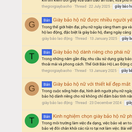
khi tìm kiếm đôi giày vừa đảm bảo an toàn, vừa phù hợp
thegioigiaybaoho
Thread
22 July 2025
giày
bảo
h
Giày bảo hộ nữ được nhiều người yê
Bán
G
Trong thế giới hiện đại, phụ nữ ngày càng tham gia v
hộ lao động, đặc biệt là giày bảo hộ, đang ngày càng gi
giày bảo lao động
Thread
13 January 2025
giày
b
Giày bảo hộ dành riêng cho phái nữ
Bán
T
Trong những năm gần đây, nhu cầu sử dụng giày bảo h
thoải mái và phong cách. Thế Giới Bảo Hộ Lao Động c
thegioigiaybaoho
Thread
13 January 2025
giày
b
Giày bảo hộ nữ với thiết kế đẹp mắt
Bán
G
Trong cuộc sống hiện đại, hình ảnh người phụ nữ ngày 
bảo hộ dành riêng cho nữ không chỉ đảm bảo tính năng
giày bảo lao động
Thread
23 December 2024
già
Kinh nghiệm chọn giày bảo hộ nữ p
Bán
T
Trong môi trường làm việc đa dạng, việc bảo vệ an to
bảo vệ đôi chân khỏi các rủi ro tại nơi làm việc. Bài v