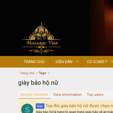
TRANG CHỦ
DIỄN ĐÀN
CÓ GÌ MỚI ?
Trang chủ
Tags
giày bảo hộ nữ
Recent contents
View information
Top users
Top đôi giày bảo hộ nữ được chọn n
Bán
S
Giày bảo hộ là trang bị quan trọng giúp bảo vệ an to