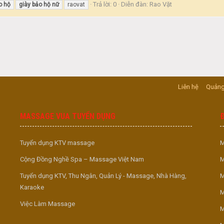
Trả lời: 0
Diễn đàn:
Rao Vặt
o
hộ
giày
bảo
hộ
nữ
raovat
Liên hệ
Quảng
MASSAGE VUA TUYỂN DỤNG
Tuyển dụng KTV massage
M
Cộng Đồng Nghề Spa – Massage Việt Nam
M
Tuyển dụng KTV, Thu Ngân, Quản Lý - Massage, Nhà Hàng,
M
Karaoke
M
Việc Làm Massage
M