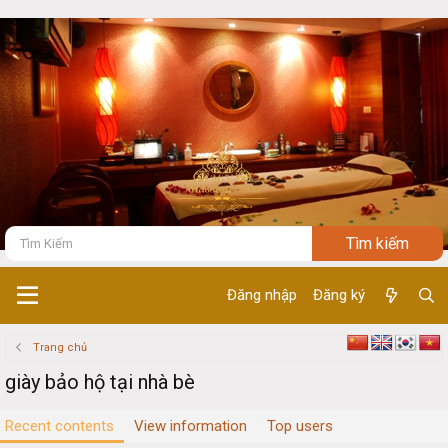
Đăng nhập
Đăng ký
Trang chủ
giày bảo hộ tại nhà bè
Recent contents
View information
Top users