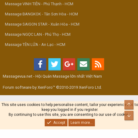
Massage VINH TIÊN - Phú Thạnh - HCM
Massage BANGKOK - Tân Sơn Hòa - HCM
Massage SAIGON STAR - Xuân Hòa - HCM
Massage NGỌC LAN - Phú Thọ - HCM
Massage TÊN LỬA - An Lạc - HCM
Massagevua.net - Hội Quán Massage lớn nhất Việt Nam
Forum software by XenForo™ ©2010-2019 XenForo Ltd.
Top
This site uses cookies to help personalise content, tailor your experience and to
keep you logged in if you register.
By continuing to use this site, you are consenting to our use of cookies.
Bot
Accept
Learn more...