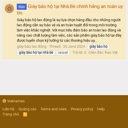
Giày bảo hộ tại Nhà Bè chính hãng an toàn uy
Bán
G
tín
Giày bảo hộ lao động là sự lựa chọn hàng đầu cho những người
lao động cần sự bảo vệ và an toàn tuyệt đối trong môi trường
làm việc khắc nghiệt. Với mục tiêu đảm bảo an toàn lao động và
nâng cao chất lượng làm việc, các sản phẩm giày bảo hộ tại đây
được tuyển chọn kỹ lưỡng từ các thương hiệu uy...
giày bảo lao động
Thread
26 June 2024
giày
bảo
hộ
Trả lời: 0
Diễn đàn:
Rao Vặt
giày
bảo
hộ
tại
nhà
bè
raovat
Vietnames
Liên hệ
Quảng cáo
Terms and rules
Privacy policy
Help
Trang chủ
R
S
S