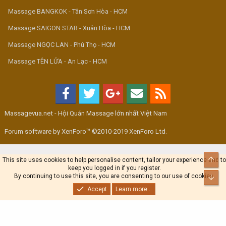
Massage BANGKOK - Tân Sơn Hòa - HCM
Massage SAIGON STAR - Xuân Hòa - HCM
Massage NGỌC LAN - Phú Thọ - HCM
Massage TÊN LỬA - An Lạc - HCM
Massagevua.net - Hội Quán Massage lớn nhất Việt Nam
Forum software by XenForo™ ©2010-2019 XenForo Ltd.
Top
This site uses cookies to help personalise content, tailor your experience and to
keep you logged in if you register.
By continuing to use this site, you are consenting to our use of cookies.
Bot
Accept
Learn more...