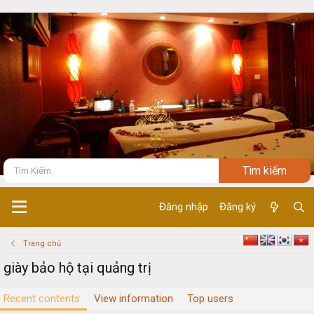
Đăng nhập
Đăng ký
Trang chủ
giày bảo hộ tại quảng trị
Recent contents
View information
Top users