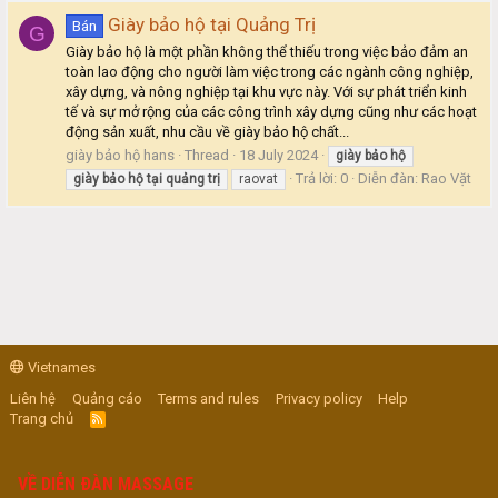
Giày bảo hộ tại Quảng Trị
Bán
G
Giày bảo hộ là một phần không thể thiếu trong việc bảo đảm an
toàn lao động cho người làm việc trong các ngành công nghiệp,
xây dựng, và nông nghiệp tại khu vực này. Với sự phát triển kinh
tế và sự mở rộng của các công trình xây dựng cũng như các hoạt
động sản xuất, nhu cầu về giày bảo hộ chất...
giày bảo hộ hans
Thread
18 July 2024
giày
bảo
hộ
Trả lời: 0
Diễn đàn:
Rao Vặt
giày
bảo
hộ
tại
quảng
trị
raovat
Vietnames
Liên hệ
Quảng cáo
Terms and rules
Privacy policy
Help
Trang chủ
R
S
S
VỀ DIỄN ĐÀN MASSAGE