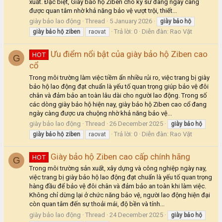
xuất. Đặc biệt, Giày bảo hộ Ziben cho kỹ sư đang ngày càng
được quan tâm nhờ khả năng bảo vệ vượt trội, thiết...
giày bảo lao động
Thread
5 January 2026
giày
bảo
hộ
Trả lời: 0
Diễn đàn:
Rao Vặt
giày
bảo
hộ
ziben
raovat
Ưu điểm nổi bật của giày bảo hộ Ziben cao
HOT
G
cổ
Trong môi trường làm việc tiềm ẩn nhiều rủi ro, việc trang bị giày
bảo hộ lao động đạt chuẩn là yếu tố quan trọng giúp bảo vệ đôi
chân và đảm bảo an toàn lâu dài cho người lao động. Trong số
các dòng giày bảo hộ hiện nay, giày bảo hộ Ziben cao cổ đang
ngày càng được ưa chuộng nhờ khả năng bảo vệ...
giày bảo lao động
Thread
26 December 2025
giày
bảo
hộ
Trả lời: 0
Diễn đàn:
Rao Vặt
giày
bảo
hộ
ziben
raovat
Giày bảo hộ Ziben cao cấp chính hãng
HOT
G
Trong môi trường sản xuất, xây dựng và công nghiệp ngày nay,
việc trang bị giày bảo hộ lao động đạt chuẩn là yếu tố quan trọng
hàng đầu để bảo vệ đôi chân và đảm bảo an toàn khi làm việc.
Không chỉ dừng lại ở chức năng bảo vệ, người lao động hiện đại
còn quan tâm đến sự thoải mái, độ bền và tính...
giày bảo lao động
Thread
24 December 2025
giày
bảo
hộ