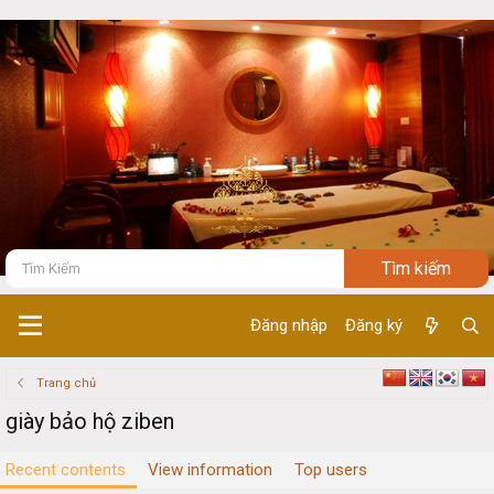
Đăng nhập
Đăng ký
Trang chủ
giày bảo hộ ziben
Recent contents
View information
Top users