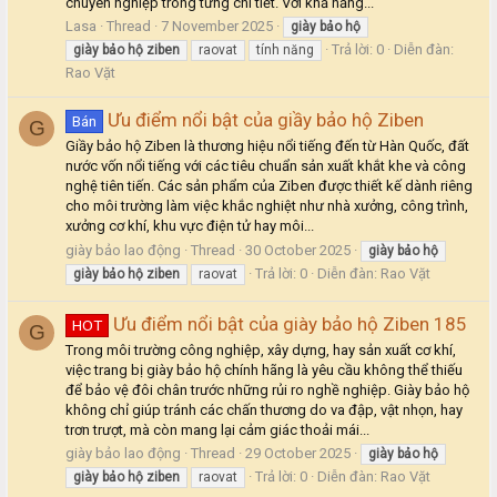
chuyên nghiệp trong từng chi tiết. Với khả năng...
Lasa
Thread
7 November 2025
giày
bảo
hộ
Trả lời: 0
Diễn đàn:
giày
bảo
hộ
ziben
raovat
tính năng
Rao Vặt
Ưu điểm nổi bật của giầy bảo hộ Ziben
Bán
G
Giầy bảo hộ Ziben là thương hiệu nổi tiếng đến từ Hàn Quốc, đất
nước vốn nổi tiếng với các tiêu chuẩn sản xuất khắt khe và công
nghệ tiên tiến. Các sản phẩm của Ziben được thiết kế dành riêng
cho môi trường làm việc khắc nghiệt như nhà xưởng, công trình,
xưởng cơ khí, khu vực điện tử hay môi...
giày bảo lao động
Thread
30 October 2025
giày
bảo
hộ
Trả lời: 0
Diễn đàn:
Rao Vặt
giày
bảo
hộ
ziben
raovat
Ưu điểm nổi bật của giày bảo hộ Ziben 185
HOT
G
Trong môi trường công nghiệp, xây dựng, hay sản xuất cơ khí,
việc trang bị giày bảo hộ chính hãng là yêu cầu không thể thiếu
để bảo vệ đôi chân trước những rủi ro nghề nghiệp. Giày bảo hộ
không chỉ giúp tránh các chấn thương do va đập, vật nhọn, hay
trơn trượt, mà còn mang lại cảm giác thoải mái...
giày bảo lao động
Thread
29 October 2025
giày
bảo
hộ
Trả lời: 0
Diễn đàn:
Rao Vặt
giày
bảo
hộ
ziben
raovat