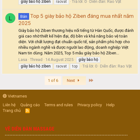
Trả lời: 0
Diễn đàn:
Rao Vặt
giày
bảo
hộ
ziben
raovat
Top 5 giày bảo hộ Ziben đáng mua nhất năm
Bán
L
2025
Giày bảo hộ Ziben thương hiệu nổi tiếng từ Hàn Quốc, được đánh
giá cao nhờ thiết kế hiện đại, độ bền và khả năng bảo vệ toàn
diện. Với chất lượng đạt chuẩn quốc tế, sản phẩm phù hợp cho
nhiều ngành nghề và được người lao động, doanh nghiệp Việt
Nam tin dùng. Năm 2025, Top 5 mẫu giày bảo hộ Ziben...
Lasa
Thread
14 August 2025
giày
bảo
hộ
Trả lời: 0
Diễn đàn:
Rao Vặt
giày
bảo
hộ
ziben
raovat
top
Last
1 of 6
Next
Vietnames
Liên hệ
Quảng cáo
Terms and rules
Privacy policy
Help
Trang chủ
R
S
S
VỀ DIỄN ĐÀN MASSAGE