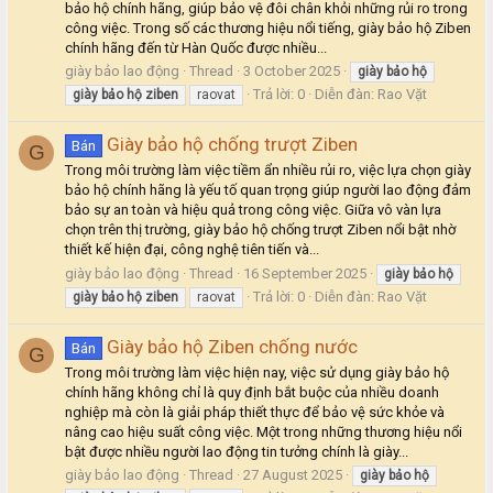
bảo hộ chính hãng, giúp bảo vệ đôi chân khỏi những rủi ro trong
công việc. Trong số các thương hiệu nổi tiếng, giày bảo hộ Ziben
chính hãng đến từ Hàn Quốc được nhiều...
giày bảo lao động
Thread
3 October 2025
giày
bảo
hộ
Trả lời: 0
Diễn đàn:
Rao Vặt
giày
bảo
hộ
ziben
raovat
Giày bảo hộ chống trượt Ziben
Bán
G
Trong môi trường làm việc tiềm ẩn nhiều rủi ro, việc lựa chọn giày
bảo hộ chính hãng là yếu tố quan trọng giúp người lao động đảm
bảo sự an toàn và hiệu quả trong công việc. Giữa vô vàn lựa
chọn trên thị trường, giày bảo hộ chống trượt Ziben nổi bật nhờ
thiết kế hiện đại, công nghệ tiên tiến và...
giày bảo lao động
Thread
16 September 2025
giày
bảo
hộ
Trả lời: 0
Diễn đàn:
Rao Vặt
giày
bảo
hộ
ziben
raovat
Giày bảo hộ Ziben chống nước
Bán
G
Trong môi trường làm việc hiện nay, việc sử dụng giày bảo hộ
chính hãng không chỉ là quy định bắt buộc của nhiều doanh
nghiệp mà còn là giải pháp thiết thực để bảo vệ sức khỏe và
nâng cao hiệu suất công việc. Một trong những thương hiệu nổi
bật được nhiều người lao động tin tưởng chính là giày...
giày bảo lao động
Thread
27 August 2025
giày
bảo
hộ