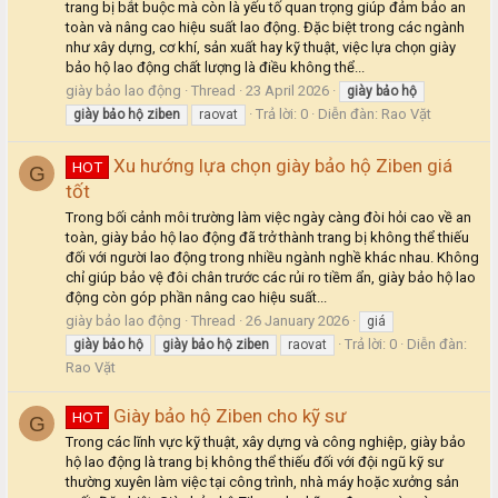
trang bị bắt buộc mà còn là yếu tố quan trọng giúp đảm bảo an
toàn và nâng cao hiệu suất lao động. Đặc biệt trong các ngành
như xây dựng, cơ khí, sản xuất hay kỹ thuật, việc lựa chọn giày
bảo hộ lao động chất lượng là điều không thể...
giày bảo lao động
Thread
23 April 2026
giày
bảo
hộ
Trả lời: 0
Diễn đàn:
Rao Vặt
giày
bảo
hộ
ziben
raovat
Xu hướng lựa chọn giày bảo hộ Ziben giá
HOT
G
tốt
Trong bối cảnh môi trường làm việc ngày càng đòi hỏi cao về an
toàn, giày bảo hộ lao động đã trở thành trang bị không thể thiếu
đối với người lao động trong nhiều ngành nghề khác nhau. Không
chỉ giúp bảo vệ đôi chân trước các rủi ro tiềm ẩn, giày bảo hộ lao
động còn góp phần nâng cao hiệu suất...
giày bảo lao động
Thread
26 January 2026
giá
Trả lời: 0
Diễn đàn:
giày
bảo
hộ
giày
bảo
hộ
ziben
raovat
Rao Vặt
Giày bảo hộ Ziben cho kỹ sư
HOT
G
Trong các lĩnh vực kỹ thuật, xây dựng và công nghiệp, giày bảo
hộ lao động là trang bị không thể thiếu đối với đội ngũ kỹ sư
thường xuyên làm việc tại công trình, nhà máy hoặc xưởng sản