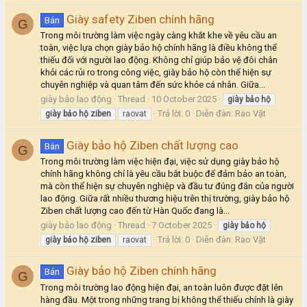
Giày safety Ziben chính hãng
Bán
G
Trong môi trường làm việc ngày càng khắt khe về yêu cầu an
toàn, việc lựa chọn giày bảo hộ chính hãng là điều không thể
thiếu đối với người lao động. Không chỉ giúp bảo vệ đôi chân
khỏi các rủi ro trong công việc, giày bảo hộ còn thể hiện sự
chuyên nghiệp và quan tâm đến sức khỏe cá nhân. Giữa...
giày bảo lao động
Thread
10 October 2025
giày
bảo
hộ
Trả lời: 0
Diễn đàn:
Rao Vặt
giày
bảo
hộ
ziben
raovat
Giày bảo hộ Ziben chất lượng cao
Bán
G
Trong môi trường làm việc hiện đại, việc sử dụng giày bảo hộ
chính hãng không chỉ là yêu cầu bắt buộc để đảm bảo an toàn,
mà còn thể hiện sự chuyên nghiệp và đầu tư đúng đắn của người
lao động. Giữa rất nhiều thương hiệu trên thị trường, giày bảo hộ
Ziben chất lượng cao đến từ Hàn Quốc đang là...
giày bảo lao động
Thread
7 October 2025
giày
bảo
hộ
Trả lời: 0
Diễn đàn:
Rao Vặt
giày
bảo
hộ
ziben
raovat
Giày bảo hộ Ziben chính hãng
Bán
G
Trong môi trường lao động hiện đại, an toàn luôn được đặt lên
hàng đầu. Một trong những trang bị không thể thiếu chính là giày