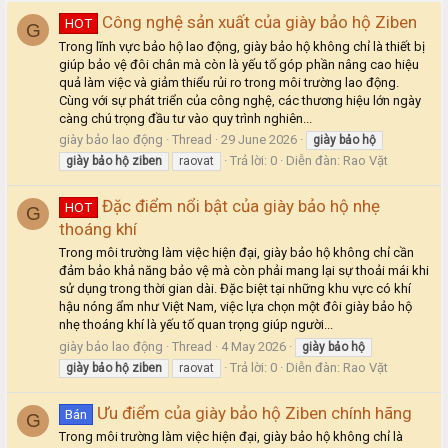
Công nghệ sản xuất của giày bảo hộ Ziben
HOT
G
Trong lĩnh vực bảo hộ lao động, giày bảo hộ không chỉ là thiết bị
giúp bảo vệ đôi chân mà còn là yếu tố góp phần nâng cao hiệu
quả làm việc và giảm thiểu rủi ro trong môi trường lao động.
Cùng với sự phát triển của công nghệ, các thương hiệu lớn ngày
càng chú trọng đầu tư vào quy trình nghiên...
giày bảo lao động
Thread
29 June 2026
giày
bảo
hộ
Trả lời: 0
Diễn đàn:
Rao Vặt
giày
bảo
hộ
ziben
raovat
Đặc điểm nổi bật của giày bảo hộ nhẹ
HOT
G
thoáng khí
Trong môi trường làm việc hiện đại, giày bảo hộ không chỉ cần
đảm bảo khả năng bảo vệ mà còn phải mang lại sự thoải mái khi
sử dụng trong thời gian dài. Đặc biệt tại những khu vực có khí
hậu nóng ẩm như Việt Nam, việc lựa chọn một đôi giày bảo hộ
nhẹ thoáng khí là yếu tố quan trọng giúp người...
giày bảo lao động
Thread
4 May 2026
giày
bảo
hộ
Trả lời: 0
Diễn đàn:
Rao Vặt
giày
bảo
hộ
ziben
raovat
Ưu điểm của giày bảo hộ Ziben chính hãng
Bán
G
Trong môi trường làm việc hiện đại, giày bảo hộ không chỉ là