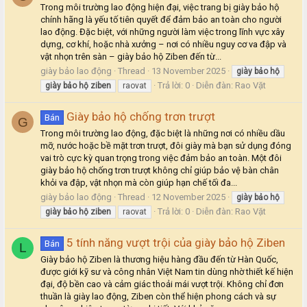
Trong môi trường lao động hiện đại, việc trang bị giày bảo hộ
chính hãng là yếu tố tiên quyết để đảm bảo an toàn cho người
lao động. Đặc biệt, với những người làm việc trong lĩnh vực xây
dựng, cơ khí, hoặc nhà xưởng – nơi có nhiều nguy cơ va đập và
vật nhọn trên sàn – giày bảo hộ Ziben đến từ...
giày bảo lao động
Thread
13 November 2025
giày
bảo
hộ
Trả lời: 0
Diễn đàn:
Rao Vặt
giày
bảo
hộ
ziben
raovat
Giày bảo hộ chống trơn trượt
Bán
G
Trong môi trường lao động, đặc biệt là những nơi có nhiều dầu
mỡ, nước hoặc bề mặt trơn trượt, đôi giày mà bạn sử dụng đóng
vai trò cực kỳ quan trọng trong việc đảm bảo an toàn. Một đôi
giày bảo hộ chống trơn trượt không chỉ giúp bảo vệ bàn chân
khỏi va đập, vật nhọn mà còn giúp hạn chế tối đa...
giày bảo lao động
Thread
12 November 2025
giày
bảo
hộ
Trả lời: 0
Diễn đàn:
Rao Vặt
giày
bảo
hộ
ziben
raovat
5 tính năng vượt trội của giày bảo hộ Ziben
Bán
L
Giày bảo hộ Ziben là thương hiệu hàng đầu đến từ Hàn Quốc,
được giới kỹ sư và công nhân Việt Nam tin dùng nhờ thiết kế hiện
đại, độ bền cao và cảm giác thoải mái vượt trội. Không chỉ đơn
thuần là giày lao động, Ziben còn thể hiện phong cách và sự