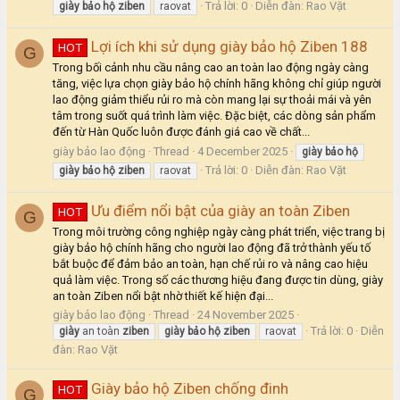
Trả lời: 0
Diễn đàn:
Rao Vặt
giày
bảo
hộ
ziben
raovat
Lợi ích khi sử dụng giày bảo hộ Ziben 188
HOT
G
Trong bối cảnh nhu cầu nâng cao an toàn lao động ngày càng
tăng, việc lựa chọn giày bảo hộ chính hãng không chỉ giúp người
lao động giảm thiểu rủi ro mà còn mang lại sự thoải mái và yên
tâm trong suốt quá trình làm việc. Đặc biệt, các dòng sản phẩm
đến từ Hàn Quốc luôn được đánh giá cao về chất...
giày bảo lao động
Thread
4 December 2025
giày
bảo
hộ
Trả lời: 0
Diễn đàn:
Rao Vặt
giày
bảo
hộ
ziben
raovat
Ưu điểm nổi bật của giày an toàn Ziben
HOT
G
Trong môi trường công nghiệp ngày càng phát triển, việc trang bị
giày bảo hộ chính hãng cho người lao động đã trở thành yếu tố
bắt buộc để đảm bảo an toàn, hạn chế rủi ro và nâng cao hiệu
quả làm việc. Trong số các thương hiệu đang được tin dùng, giày
an toàn Ziben nổi bật nhờ thiết kế hiện đại...
giày bảo lao động
Thread
24 November 2025
Trả lời: 0
Diễn
giày
an toàn
ziben
giày
bảo
hộ
ziben
raovat
đàn:
Rao Vặt
Giày bảo hộ Ziben chống đinh
HOT
G