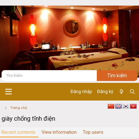
Đăng nhập
Đăng ký
Trang chủ
giày chống tĩnh điện
Recent contents
View information
Top users