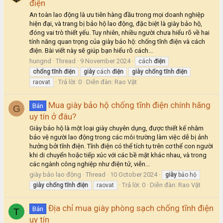
điện
An toàn lao động là ưu tiên hàng đầu trong mọi doanh nghiệp
hiện đại, và trang bị bảo hộ lao động, đặc biệt là giày bảo hộ,
đóng vai trò thiết yếu. Tuy nhiên, nhiều người chưa hiểu rõ về hai
tính năng quan trọng của giày bảo hộ: chống tĩnh điện và cách
điện. Bài viết này sẽ giúp bạn hiểu rõ cách...
hungnd
Thread
9 November 2024
cách
điện
chống
tĩnh
điện
giày
cách
điện
giày
chống
tĩnh
điện
Trả lời: 0
Diễn đàn:
Rao Vặt
raovat
Mua giày bảo hộ chống tĩnh điện chính hãng
Bán
G
uy tín ở đâu?
Giày bảo hộ là một loại giày chuyên dụng, được thiết kế nhằm
bảo vệ người lao động trong các môi trường làm việc dễ bị ảnh
hưởng bởi tĩnh điện. Tĩnh điện có thể tích tụ trên cơ thể con người
khi di chuyển hoặc tiếp xúc với các bề mặt khác nhau, và trong
các ngành công nghiệp như điện tử, viễn...
giày bảo lao động
Thread
10 October 2024
giày
bảo hộ
Trả lời: 0
Diễn đàn:
Rao Vặt
giày
chống
tĩnh
điện
raovat
Địa chỉ mua giày phòng sạch chống tĩnh điện
Bán
T
uy tín