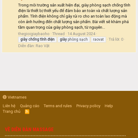
Trong môi trường sản xuất hiện đại, giày phòng sạch chống tĩnh
điện là thiết bị thiết yếu để đảm bảo an toàn và chất lượng sản
phẩm. Tĩnh điện không chỉ gây rủi ro cho an toàn lao động mà
còn ảnh hưởng đến chất lượng sản phẩm. Bài viết sẽ khám phá
tầm quan trọng của giày phòng sạch, từ nguyên...
thegioigiaybaoho
Thread
14 August 2024
Trả lời: 0
giày
chống
tĩnh
điện
giày
phòng sạch
raovat
Diễn đàn:
Rao Vặt
Vietnames
Liên hệ
Quảng cáo
Terms and rules
Privacy policy
Help
Trang chủ
R
S
S
VỀ DIỄN ĐÀN MASSAGE