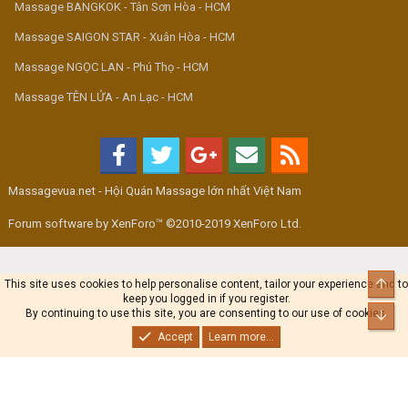
Massage BANGKOK - Tân Sơn Hòa - HCM
Massage SAIGON STAR - Xuân Hòa - HCM
Massage NGỌC LAN - Phú Thọ - HCM
Massage TÊN LỬA - An Lạc - HCM
Massagevua.net - Hội Quán Massage lớn nhất Việt Nam
Forum software by XenForo™ ©2010-2019 XenForo Ltd.
Top
This site uses cookies to help personalise content, tailor your experience and to
keep you logged in if you register.
By continuing to use this site, you are consenting to our use of cookies.
Bot
Accept
Learn more...