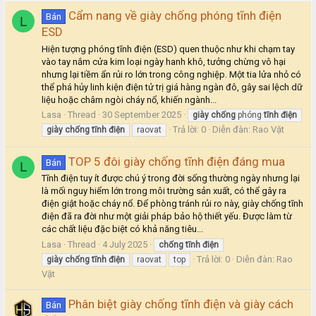
Cẩm nang về giày chống phóng tĩnh điện
Bán
L
ESD
Hiện tượng phóng tĩnh điện (ESD) quen thuộc như khi chạm tay
vào tay nắm cửa kim loại ngày hanh khô, tưởng chừng vô hại
nhưng lại tiềm ẩn rủi ro lớn trong công nghiệp. Một tia lửa nhỏ có
thể phá hủy linh kiện điện tử trị giá hàng ngàn đô, gây sai lệch dữ
liệu hoặc châm ngòi cháy nổ, khiến ngành...
Lasa
Thread
30 September 2025
giày
chống
phóng
tĩnh
điện
Trả lời: 0
Diễn đàn:
Rao Vặt
giày
chống
tĩnh
điện
raovat
TOP 5 đôi giày chống tĩnh điện đáng mua
Bán
L
Tĩnh điện tuy ít được chú ý trong đời sống thường ngày nhưng lại
là mối nguy hiểm lớn trong môi trường sản xuất, có thể gây ra
điện giật hoặc cháy nổ. Để phòng tránh rủi ro này, giày chống tĩnh
điện đã ra đời như một giải pháp bảo hộ thiết yếu. Được làm từ
các chất liệu đặc biệt có khả năng tiêu...
Lasa
Thread
4 July 2025
chống
tĩnh
điện
Trả lời: 0
Diễn đàn:
Rao
giày
chống
tĩnh
điện
raovat
top
Vặt
Phân biệt giày chống tĩnh điện và giày cách
Bán