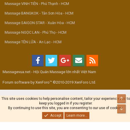
Massage VINH TIÊN - Phú Thạnh - HCM
Massage BANGKOK - Tân Sơn Hòa - HCM
Massage SAIGON STAR - Xuân Hòa - HCM
Massage NGỌC LAN - Phú Thọ - HCM
Massage TÊN LỬA - An Lạc - HCM
Massagevua.net - Hội Quán Massage lớn nhất Việt Nam
Forum software by XenForo™ ©2010-2019 XenForo Ltd.
Top
This site uses cookies to help personalise content, tailor your experience and to
keep you logged in if you register.
By continuing to use this site, you are consenting to our use of cookies.
Bot
Accept
Learn more...