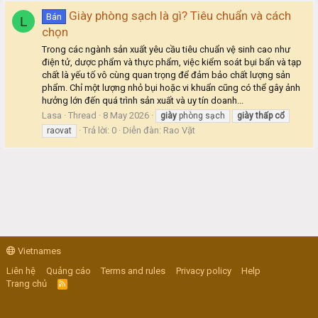
Giày phòng sạch là gì? Tiêu chuẩn và cách
Bán
L
chọn
Trong các ngành sản xuất yêu cầu tiêu chuẩn vệ sinh cao như
điện tử, dược phẩm và thực phẩm, việc kiểm soát bụi bẩn và tạp
chất là yếu tố vô cùng quan trọng để đảm bảo chất lượng sản
phẩm. Chỉ một lượng nhỏ bụi hoặc vi khuẩn cũng có thể gây ảnh
hưởng lớn đến quá trình sản xuất và uy tín doanh...
Lasa
Thread
8 May 2026
giày
phòng sạch
giày
thấp
cổ
Trả lời: 0
Diễn đàn:
Rao Vặt
raovat
Vietnames
Liên hệ
Quảng cáo
Terms and rules
Privacy policy
Help
Trang chủ
R
S
S