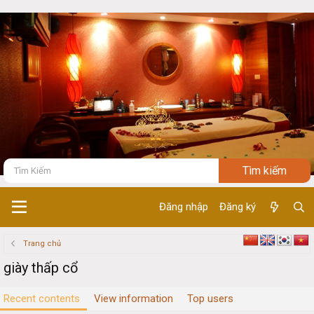
Đăng nhập
Đăng ký
Trang chủ
giày thấp cổ
Recent contents
View information
Top users