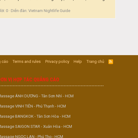
lời: 0
Diễn đàn:
Vietnam Nightlife Guide
 cáo
Terms and rules
Privacy policy
Help
Trang chủ
R
S
S
ĐƠN VỊ HỢP TÁC QUẢNG CÁO
assage ÁNH DƯƠNG - Tân Sơn Nhì - HCM
assage VINH TIÊN - Phú Thạnh - HCM
assage BANGKOK - Tân Sơn Hòa - HCM
assage SAIGON STAR - Xuân Hòa - HCM
assage NGỌC LAN - Phú Thọ - HCM