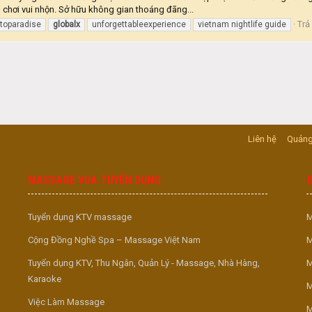
ò chơi vui nhộn. Sở hữu không gian thoáng đãng...
Trả 
toparadise
globalx
unforgettableexperience
vietnam nightlife guide
Liên hệ
Quảng
MASSAGE VUA TUYỂN DỤNG
Tuyển dụng KTV massage
M
Cộng Đồng Nghề Spa – Massage Việt Nam
M
Tuyển dụng KTV, Thu Ngân, Quản Lý - Massage, Nhà Hàng,
M
Karaoke
M
Việc Làm Massage
M