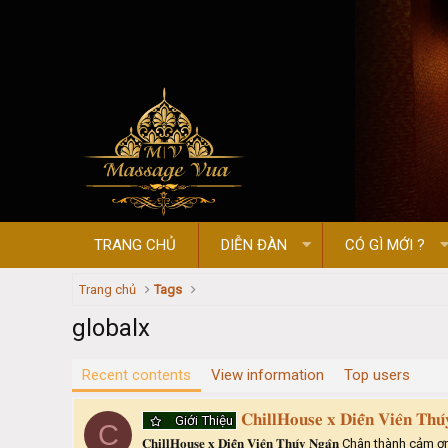
TRANG CHỦ
DIỄN ĐÀN
CÓ GÌ MỚI ?
Trang chủ
Tags
globalx
Recent contents
View information
Top users
𝐂𝐡𝐢𝐥𝐥𝐇𝐨𝐮𝐬𝐞 𝐱 𝐃𝐢𝐞̂̃𝐧 𝐕𝐢𝐞̂𝐧 𝐓𝐡𝐮
Giới Thiệu
C
𝐂𝐡𝐢𝐥𝐥𝐇𝐨𝐮𝐬𝐞 𝐱 𝐃𝐢𝐞̂̃𝐧 𝐕𝐢𝐞̂𝐧 𝐓𝐡𝐮́𝐲 𝐍𝐠