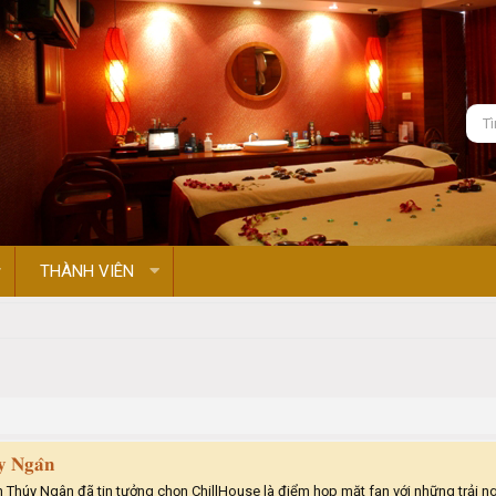
THÀNH VIÊN
́𝐲 𝐍𝐠𝐚̂𝐧
̂𝐧 Chân thành cảm ơn Thúy Ngân đã tin tưởng chọn ChillHouse là điểm họp mặt fan với nh