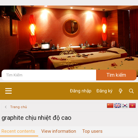
Đăng nhập
Đăng ký
Trang chủ
graphite chịu nhiệt độ cao
Recent contents
View information
Top users