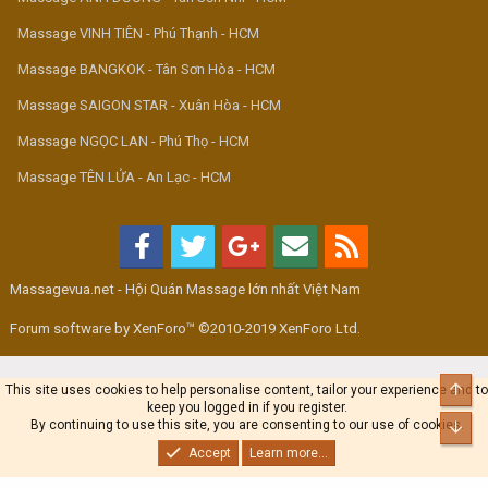
Massage VINH TIÊN - Phú Thạnh - HCM
Massage BANGKOK - Tân Sơn Hòa - HCM
Massage SAIGON STAR - Xuân Hòa - HCM
Massage NGỌC LAN - Phú Thọ - HCM
Massage TÊN LỬA - An Lạc - HCM
Massagevua.net - Hội Quán Massage lớn nhất Việt Nam
Forum software by XenForo™ ©2010-2019 XenForo Ltd.
Top
This site uses cookies to help personalise content, tailor your experience and to
keep you logged in if you register.
By continuing to use this site, you are consenting to our use of cookies.
Bot
Accept
Learn more...