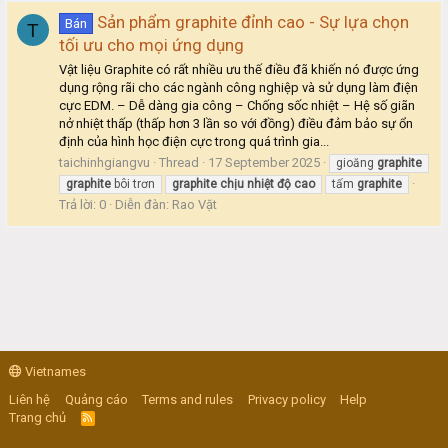
Sản phẩm graphite đỉnh cao - Sự lựa chọn
Bán
T
tối ưu cho mọi ứng dụng
Vật liệu Graphite có rất nhiều ưu thế điều đã khiến nó được ứng
dụng rộng rãi cho các ngành công nghiệp và sử dụng làm điện
cực EDM. – Dễ dàng gia công – Chống sốc nhiệt – Hệ số giãn
nở nhiệt thấp (thấp hơn 3 lần so với đồng) điều đảm bảo sự ổn
định của hình học điện cực trong quá trình gia...
taichinhgiangvu
Thread
17 September 2025
gioăng
graphite
graphite
bôi trơn
graphite
chịu
nhiệt
độ
cao
tấm
graphite
Trả lời: 0
Diễn đàn:
Rao Vặt
Vietnames
Liên hệ
Quảng cáo
Terms and rules
Privacy policy
Help
Trang chủ
R
S
S