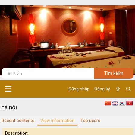
Đăng nhập
Đăng ký
hà nội
Recent contents
View information
Top users
Description