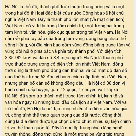
Hà Nội là thủ đô, thành phố trực thuộc trung ương và là một
trong hai đô thị loại đặc biệt của nước Cộng hòa xã hội chủ
nghĩa Việt Nam. Đây là thành phố lớn nhất (về mặt diện tích)
Việt Nam, có vị trí là trung tâm chính trị, một trong hai trung
tâm kinh tế, văn hóa, giáo dục quan trọng tại Việt Nam. Hà Nội
nằm về phía tây bắc của trung tâm vùng đồng bằng châu thổ
sông Hồng, với địa hình bao gồm vùng đồng bằng trung tâm và
vùng đồi núi ở phía bắc và phía tây thành phố. Với diện tích
3.359,82 km², và dân số 8,4 triệu người, Hà Nội là thành phố
trực thuộc trung ương có diện tích lớn nhất Việt Nam, đồng
thời cũng là thành phố đông dân thứ hai và có mật độ dân số
cao thứ hai trong 63 đơn vị hành chính cấp tỉnh của Việt Nam,
nhưng phân bố dân số không đồng đều. Hà Nội có 30 đơn vị
hành chính cấp huyện, gồm 12 quận, 17 huyện và 1 thị xã.
Hà Nội đã sớm trở thành một trung tâm chính trị, kinh tế và
văn hóa ngay từ những buổi đầu của lịch sử Việt Nam. Với vai
trò thủ đô, Hà Nội là nơi tập trung nhiều địa điểm văn hóa giải
trí, công trình thể thao quan trọng của đất nước, đồng thời
cũng là địa điểm được lựa chọn để tổ chức nhiều sự kiện chính
trị và thể thao quốc tế. Đây là nơi tập trung nhiều làng nghề
truyền thống, đồng thời cũng là một trong ba vùng tập trung