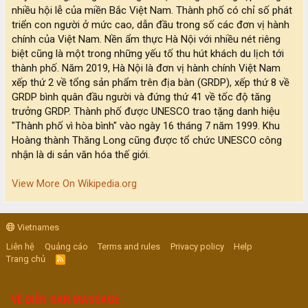
nhiều hội lễ của miền Bắc Việt Nam. Thành phố có chỉ số phát
triển con người ở mức cao, dẫn đầu trong số các đơn vị hành
chính của Việt Nam. Nền ẩm thực Hà Nội với nhiều nét riêng
biệt cũng là một trong những yếu tố thu hút khách du lịch tới
thành phố. Năm 2019, Hà Nội là đơn vị hành chính Việt Nam
xếp thứ 2 về tổng sản phẩm trên địa bàn (GRDP), xếp thứ 8 về
GRDP bình quân đầu người và đứng thứ 41 về tốc độ tăng
trưởng GRDP. Thành phố được UNESCO trao tặng danh hiệu
"Thành phố vì hòa bình" vào ngày 16 tháng 7 năm 1999. Khu
Hoàng thành Thăng Long cũng được tổ chức UNESCO công
nhận là di sản văn hóa thế giới.
View More On Wikipedia.org
Vietnames
Liên hệ
Quảng cáo
Terms and rules
Privacy policy
Help
Trang chủ
R
S
S
VỀ DIỄN ĐÀN MASSAGE