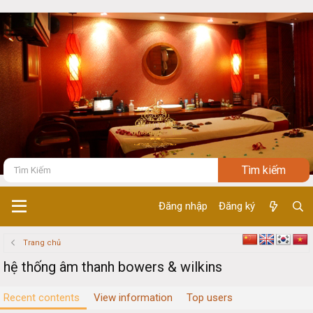
Đăng nhập
Đăng ký
Trang chủ
hệ thống âm thanh bowers & wilkins
Recent contents
View information
Top users