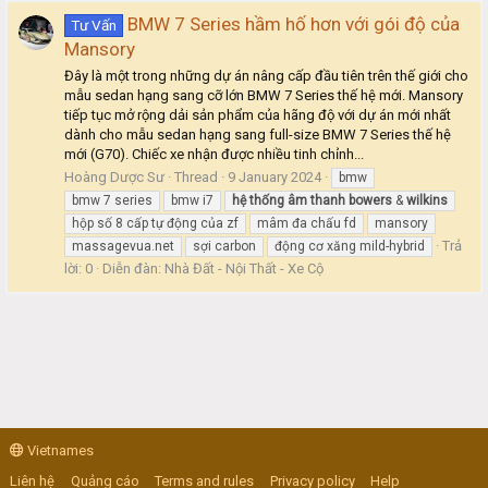
BMW 7 Series hầm hố hơn với gói độ của
Tư Vấn
Mansory
Đây là một trong những dự án nâng cấp đầu tiên trên thế giới cho
mẫu sedan hạng sang cỡ lớn BMW 7 Series thế hệ mới. Mansory
tiếp tục mở rộng dải sản phẩm của hãng độ với dự án mới nhất
dành cho mẫu sedan hạng sang full-size BMW 7 Series thế hệ
mới (G70). Chiếc xe nhận được nhiều tinh chỉnh...
Hoàng Dược Sư
Thread
9 January 2024
bmw
bmw 7 series
bmw i7
hệ
thống
âm
thanh
bowers
&
wilkins
hộp số 8 cấp tự động của zf
mâm đa chấu fd
mansory
Trả
massagevua.net
sợi carbon
động cơ xăng mild-hybrid
lời: 0
Diễn đàn:
Nhà Đất - Nội Thất - Xe Cộ
Vietnames
Liên hệ
Quảng cáo
Terms and rules
Privacy policy
Help