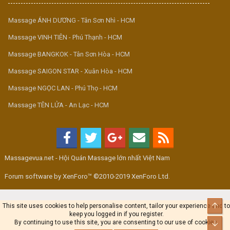
Massage ÁNH DƯƠNG - Tân Sơn Nhì - HCM
Massage VINH TIÊN - Phú Thạnh - HCM
Massage BANGKOK - Tân Sơn Hòa - HCM
Massage SAIGON STAR - Xuân Hòa - HCM
Massage NGỌC LAN - Phú Thọ - HCM
Massage TÊN LỬA - An Lạc - HCM
Massagevua.net - Hội Quán Massage lớn nhất Việt Nam
Forum software by XenForo™ ©2010-2019 XenForo Ltd.
Top
This site uses cookies to help personalise content, tailor your experience and to
keep you logged in if you register.
By continuing to use this site, you are consenting to our use of cookies.
Bot