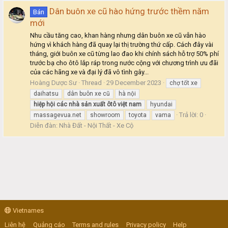
Dân buôn xe cũ hào hứng trước thềm năm
Bán
mới
Nhu cầu tăng cao, khan hàng nhưng dân buôn xe cũ vẫn hào
hứng vì khách hàng đã quay lại thị trường thứ cấp. Cách đây vài
tháng, giới buôn xe cũ từng lao đao khi chính sách hỗ trợ 50% phí
trước bạ cho ôtô lắp ráp trong nước cộng với chương trình ưu đãi
của các hãng xe và đại lý đã vô tình gây...
Hoàng Dược Sư
Thread
29 December 2023
chợ tốt xe
daihatsu
dân buôn xe cũ
hà nội
hiệp
hội
các
nhà
sản
xuất
ôtô
việt
nam
hyundai
Trả lời: 0
massagevua.net
showroom
toyota
vama
Diễn đàn:
Nhà Đất - Nội Thất - Xe Cộ
Vietnames
Liên hệ
Quảng cáo
Terms and rules
Privacy policy
Help