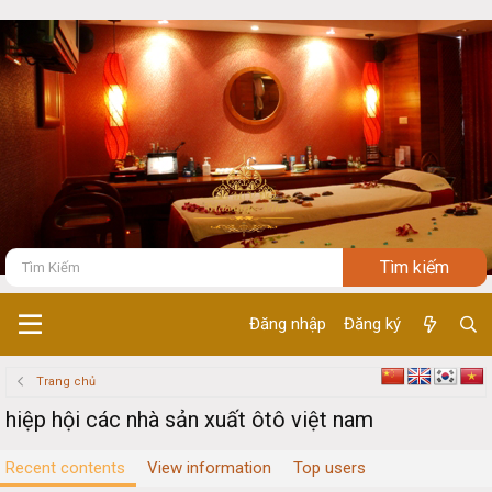
Đăng nhập
Đăng ký
Trang chủ
hiệp hội các nhà sản xuất ôtô việt nam
Recent contents
View information
Top users