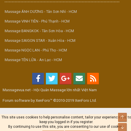
Massage ÁNH DƯƠNG - Tân Sơn Nhì - HCM
Massage VINH TIÊN - Phú Thạnh - HCM
Massage BANGKOK - Tân Sơn Hòa - HCM
Massage SAIGON STAR - Xuân Hòa - HCM
Massage NGỌC LAN - Phú Thọ - HCM
Massage TÊN LỬA - An Lạc - HCM
Massagevua.net - Hội Quán Massage lớn nhất Việt Nam
Forum software by XenForo™ ©2010-2019 XenForo Ltd.
Top
This site uses cookies to help personalise content, tailor your experience and to
keep you logged in if you register.
By continuing to use this site, you are consenting to our use of cookies.
Bot