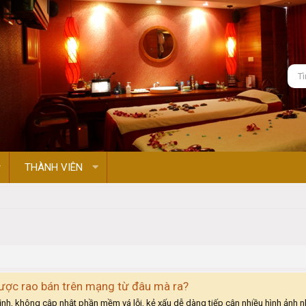
THÀNH VIÊN
ược rao bán trên mạng từ đâu mà ra?
h, không cập nhật phần mềm vá lỗi, kẻ xấu dễ dàng tiếp cận nhiều hình ảnh nh