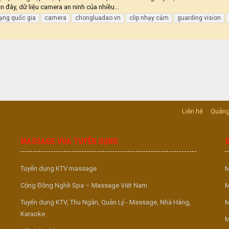
n đây, dữ liệu camera an ninh của nhiều...
ạng quốc gia
camera
chongluadao.vn
clip nhạy cảm
guarding vision
Liên hệ
Quảng
MASSAGE VUA TUYỂN DỤNG
Tuyển dụng KTV massage
M
Cộng Đồng Nghề Spa – Massage Việt Nam
M
Tuyển dụng KTV, Thu Ngân, Quản Lý - Massage, Nhà Hàng,
M
Karaoke
M