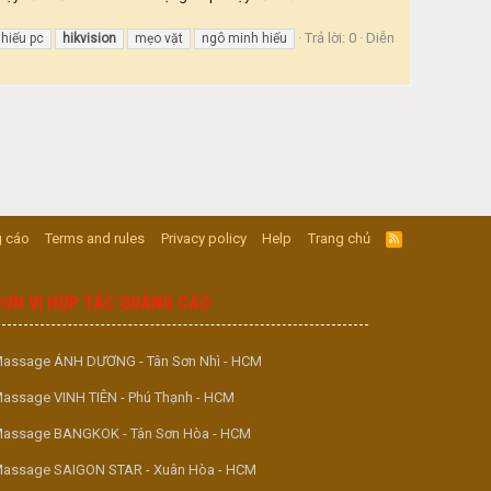
Trả lời: 0
Diễn
hiếu pc
hikvision
mẹo vặt
ngô minh hiếu
 cáo
Terms and rules
Privacy policy
Help
Trang chủ
R
S
S
ĐƠN VỊ HỢP TÁC QUẢNG CÁO
assage ÁNH DƯƠNG - Tân Sơn Nhì - HCM
assage VINH TIÊN - Phú Thạnh - HCM
assage BANGKOK - Tân Sơn Hòa - HCM
assage SAIGON STAR - Xuân Hòa - HCM