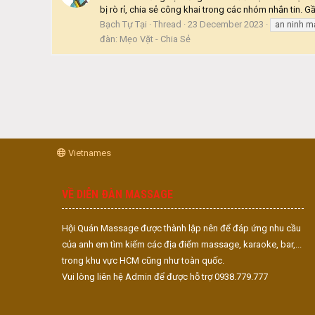
bị rò rỉ, chia sẻ công khai trong các nhóm nhắn tin. Gầ
Bạch Tự Tại
Thread
23 December 2023
an ninh m
đàn:
Mẹo Vặt - Chia Sẻ
Vietnames
VỀ DIỄN ĐÀN MASSAGE
Hội Quán Massage được thành lập nên để đáp ứng nhu cầu
của anh em tìm kiếm các địa điểm massage, karaoke, bar,...
trong khu vực HCM cũng như toàn quốc.
Vui lòng liên hệ Admin để được hỗ trợ 0938.779.777