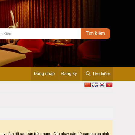
Đăng nhập
Đăng ký
Tìm kiếm
ạy cảm rồi rao bán trên mạng. Clip nhạy cảm từ camera an ninh