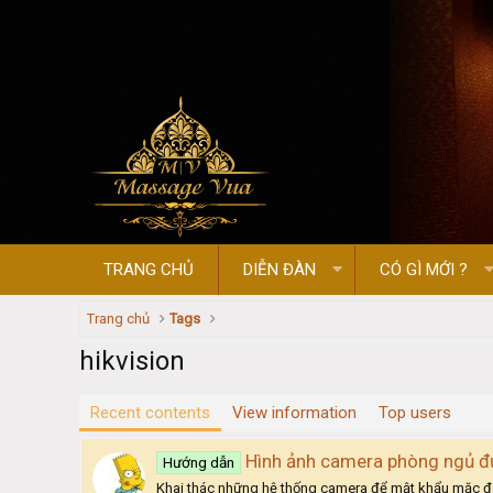
TRANG CHỦ
DIỄN ĐÀN
CÓ GÌ MỚI ?
Trang chủ
Tags
hikvision
Recent contents
View information
Top users
Hình ảnh camera phòng ngủ đ
Hướng dẫn
Khai thác những hệ thống camera để mật khẩu mặc địn