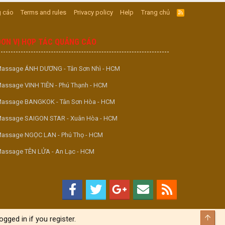
 cáo
Terms and rules
Privacy policy
Help
Trang chủ
R
S
S
ĐƠN VỊ HỢP TÁC QUẢNG CÁO
assage ÁNH DƯƠNG - Tân Sơn Nhì - HCM
assage VINH TIÊN - Phú Thạnh - HCM
assage BANGKOK - Tân Sơn Hòa - HCM
assage SAIGON STAR - Xuân Hòa - HCM
assage NGỌC LAN - Phú Thọ - HCM
assage TÊN LỬA - An Lạc - HCM
Top
gged in if you register.