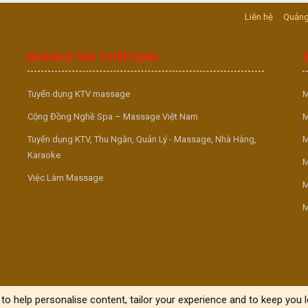
Liên hệ
Quảng
MASSAGE VUA TUYỂN DỤNG
Tuyển dụng KTV massage
M
Cộng Đồng Nghề Spa – Massage Việt Nam
M
Tuyển dụng KTV, Thu Ngân, Quản Lý - Massage, Nhà Hàng,
M
Karaoke
M
Việc Làm Massage
M
M
to help personalise content, tailor your experience and to keep you lo