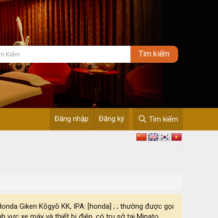
Đăng nhập
Đăng ký
Tìm kiếm
Giken Kōgyō KK, IPA: [honda] ; ; thường được gọi
 vực xe máy và thiết bị điện, có trụ sở tại Minato,