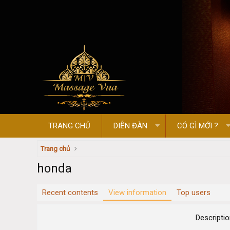
TRANG CHỦ
DIỄN ĐÀN
CÓ GÌ MỚI ?
Trang chủ
honda
Recent contents
View information
Top users
Descripti