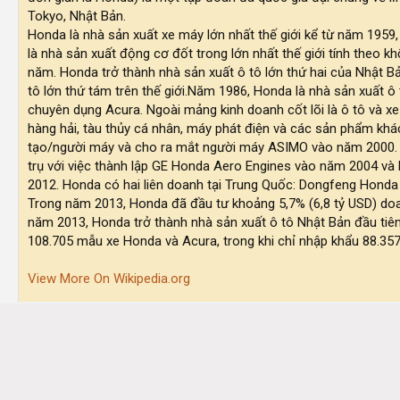
Tokyo, Nhật Bản.
Honda là nhà sản xuất xe máy lớn nhất thế giới kể từ năm 1959
là nhà sản xuất động cơ đốt trong lớn nhất thế giới tính theo k
năm. Honda trở thành nhà sản xuất ô tô lớn thứ hai của Nhật 
tô lớn thứ tám trên thế giới.Năm 1986, Honda là nhà sản xuất ô
chuyên dụng Acura. Ngoài mảng kinh doanh cốt lõi là ô tô và x
hàng hải, tàu thủy cá nhân, máy phát điện và các sản phẩm khá
tạo/người máy và cho ra mắt người máy ASIMO vào năm 2000. 
trụ với việc thành lập GE Honda Aero Engines vào năm 2004 v
2012. Honda có hai liên doanh tại Trung Quốc: Dongfeng Honda
Trong năm 2013, Honda đã đầu tư khoảng 5,7% (6,8 tỷ USD) doan
năm 2013, Honda trở thành nhà sản xuất ô tô Nhật Bản đầu tiên
108.705 mẫu xe Honda và Acura, trong khi chỉ nhập khẩu 88.357
View More On Wikipedia.org