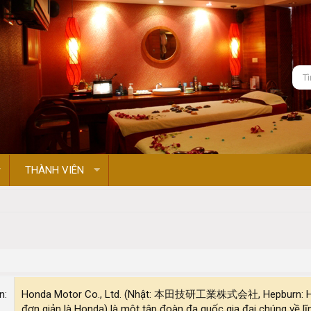
THÀNH VIÊN
on
Honda Motor Co., Ltd. (Nhật: 本田技研工業株式会社, Hepburn: Honda 
đơn giản là Honda) là một tập đoàn đa quốc gia đại chúng về lĩnh