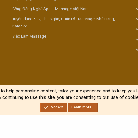
Cộng Đồng Nghề Spa – Massage Việt Nam
M
Tuyển dụng KTV, Thu Ngân, Quản Lý - Massage, Nhà Hàng,
M
Karaoke
M
Việc Làm Massage
M
M
to help personalise content, tailor your experience and to keep you lo
y continuing to use this site, you are consenting to our use of cookie
Accept
Learn more...