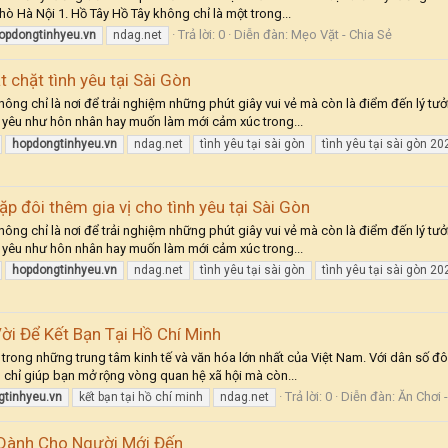
 Hà Nội 1. Hồ Tây Hồ Tây không chỉ là một trong...
Trả lời: 0
Diễn đàn:
Mẹo Vặt - Chia Sẻ
opdongtinhyeu.vn
ndag.net
 chặt tình yêu tại Sài Gòn
hông chỉ là nơi để trải nghiệm những phút giây vui vẻ mà còn là điểm đến lý t
 yêu như hôn nhân hay muốn làm mới cảm xúc trong...
hopdongtinhyeu.vn
ndag.net
tình yêu tại sài gòn
tình yêu tại sài gòn 20
p đôi thêm gia vị cho tình yêu tại Sài Gòn
hông chỉ là nơi để trải nghiệm những phút giây vui vẻ mà còn là điểm đến lý t
 yêu như hôn nhân hay muốn làm mới cảm xúc trong...
hopdongtinhyeu.vn
ndag.net
tình yêu tại sài gòn
tình yêu tại sài gòn 20
ời Để Kết Bạn Tại Hồ Chí Minh
 trong những trung tâm kinh tế và văn hóa lớn nhất của Việt Nam. Với dân số đô
 chỉ giúp bạn mở rộng vòng quan hệ xã hội mà còn...
Trả lời: 0
Diễn đàn:
Ăn Chơi 
gtinhyeu.vn
kết bạn tại hồ chí minh
ndag.net
 Dành Cho Người Mới Đến