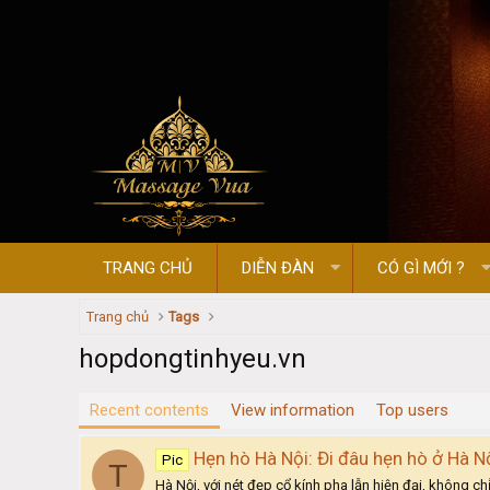
TRANG CHỦ
DIỄN ĐÀN
CÓ GÌ MỚI ?
Trang chủ
Tags
hopdongtinhyeu.vn
Recent contents
View information
Top users
Hẹn hò Hà Nội: Đi đâu hẹn hò ở Hà N
Pic
T
Hà Nội, với nét đẹp cổ kính pha lẫn hiện đại, không c