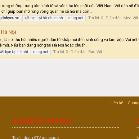
 trong những trung tâm kinh tế và văn hóa lớn nhất của Việt Nam. Với dân số đô
 chỉ giúp bạn mở rộng vòng quan hệ xã hội mà còn...
Trả lời: 0
Diễn đàn:
Mẹo Vặt 
gtinhyeu.vn
kết bạn tại hồ chí minh
ndag.net
i Hà Nội
m, là nơi thu hút nhiều người dân từ khắp nơi đến sinh sống và làm việc. Với né
è mới. Nếu bạn đang sống tại Hà Nội hoặc chuẩn...
Trả lời: 0
Diễn đàn:
Rao Vặt
kết bạn tại hà nội
ndag.net
Liên hệ
Quảng
MASSAGE VUA TUYỂN DỤNG
Tuyển dụng KTV massage
M