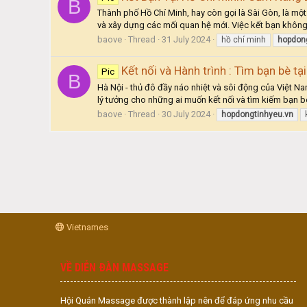
B
Thành phố Hồ Chí Minh, hay còn gọi là Sài Gòn, là một
và xây dựng các mối quan hệ mới. Việc kết bạn không
baove
Thread
31 July 2024
hồ chí minh
hopdon
Kết nối và Hành trình : Tìm bạn bè tạ
Pic
B
Hà Nội - thủ đô đầy náo nhiệt và sôi động của Việt Na
lý tưởng cho những ai muốn kết nối và tìm kiếm bạn b
baove
Thread
30 July 2024
hopdongtinhyeu.vn
Vietnames
VỀ DIỄN ĐÀN MASSAGE
Hội Quán Massage được thành lập nên để đáp ứng nhu cầu