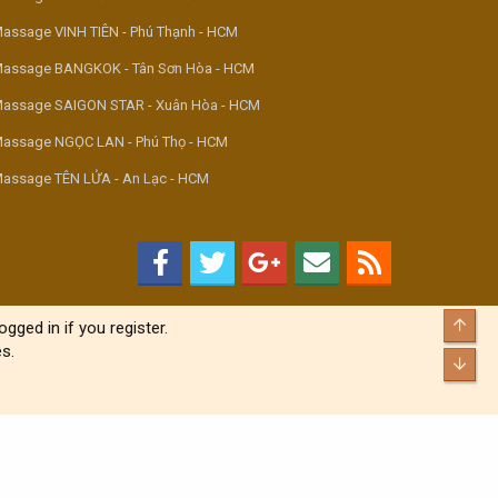
assage VINH TIÊN - Phú Thạnh - HCM
assage BANGKOK - Tân Sơn Hòa - HCM
assage SAIGON STAR - Xuân Hòa - HCM
assage NGỌC LAN - Phú Thọ - HCM
assage TÊN LỬA - An Lạc - HCM
Top
gged in if you register.
s.
Bott