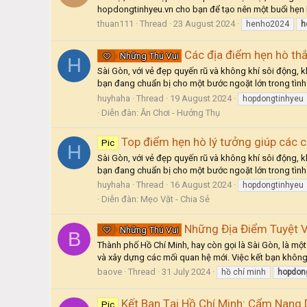
hopdongtinhyeu.vn cho bạn để tạo nên một buổi hẹn hò
thuan111
Thread
23 August 2024
henho2024
h
Các địa điểm hẹn hò thắt
Những Thú Vui
H
Sài Gòn, với vẻ đẹp quyến rũ và không khí sôi động, k
bạn đang chuẩn bị cho một bước ngoặt lớn trong tình
huyhaha
Thread
19 August 2024
hopdongtinhyeu
Diễn đàn:
Ăn Chơi - Hưởng Thụ
Top điểm hẹn hò lý tưởng giúp các cặ
Pic
H
Sài Gòn, với vẻ đẹp quyến rũ và không khí sôi động, k
bạn đang chuẩn bị cho một bước ngoặt lớn trong tình
huyhaha
Thread
16 August 2024
hopdongtinhyeu
Diễn đàn:
Mẹo Vặt - Chia Sẻ
Những Địa Điểm Tuyệt V
Những Thú Vui
B
Thành phố Hồ Chí Minh, hay còn gọi là Sài Gòn, là một
và xây dựng các mối quan hệ mới. Việc kết bạn không
baove
Thread
31 July 2024
hồ chí minh
hopdon
Kết Bạn Tại Hồ Chí Minh: Cẩm Nang
Pic