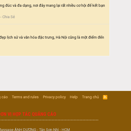
ng đúc và đa dạng, nơi đây mang lại rất nhiều cơ hội để kết bạn
- Chia Sẻ
t đẹp lịch sử và văn hóa đặc trưng, Hà Nội cũng là một điểm đến
 cáo
Terms and rules
Privacy policy
Help
Trang chủ
R
S
S
ĐƠN VỊ HỢP TÁC QUẢNG CÁO
assage ÁNH DƯƠNG - Tân Sơn Nhì - HCM