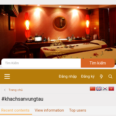
Đăng nhập
Đăng ký
Trang chủ
#khachsanvungtau
Recent contents
View information
Top users