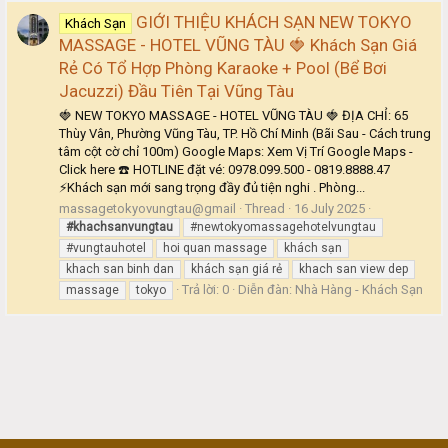
GIỚI THIỆU KHÁCH SẠN NEW TOKYO
Khách Sạn
MASSAGE - HOTEL VŨNG TÀU 🍓 Khách Sạn Giá
Rẻ Có Tổ Hợp Phòng Karaoke + Pool (Bể Bơi
Jacuzzi) Đầu Tiên Tại Vũng Tàu
🍓 NEW TOKYO MASSAGE - HOTEL VŨNG TÀU 🍓 ĐỊA CHỈ: 65
Thùy Vân, Phường Vũng Tàu, TP. Hồ Chí Minh (Bãi Sau - Cách trung
tâm cột cờ chỉ 100m) Google Maps: Xem Vị Trí Google Maps -
Click here ☎️ HOTLINE đặt vé: 0978.099.500 - 0819.8888.47
⚡️Khách sạn mới sang trọng đầy đủ tiện nghi . Phòng...
massagetokyovungtau@gmail
Thread
16 July 2025
#khachsanvungtau
#newtokyomassagehotelvungtau
#vungtauhotel
hoi quan massage
khách sạn
khach san binh dan
khách sạn giá rẻ
khach san view dep
Trả lời: 0
Diễn đàn:
Nhà Hàng - Khách Sạn
massage
tokyo