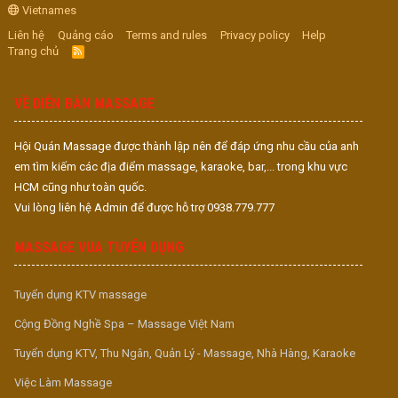
Vietnames
Liên hệ
Quảng cáo
Terms and rules
Privacy policy
Help
Trang chủ
R
S
S
VỀ DIỄN ĐÀN MASSAGE
Hội Quán Massage được thành lập nên để đáp ứng nhu cầu của anh
em tìm kiếm các địa điểm massage, karaoke, bar,... trong khu vực
HCM cũng như toàn quốc.
Vui lòng liên hệ Admin để được hỗ trợ 0938.779.777
MASSAGE VUA TUYỂN DỤNG
Tuyển dụng KTV massage
Cộng Đồng Nghề Spa – Massage Việt Nam
Tuyển dụng KTV, Thu Ngân, Quản Lý - Massage, Nhà Hàng, Karaoke
Việc Làm Massage