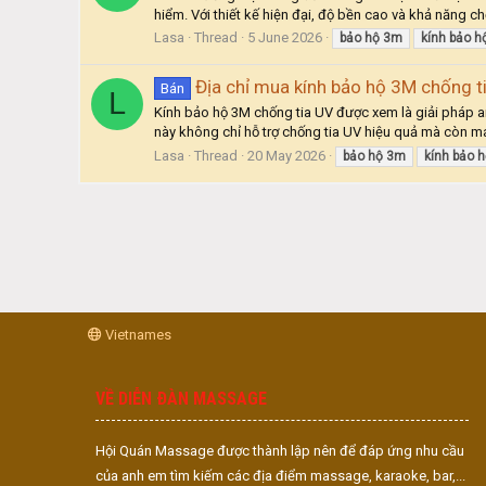
hiểm. Với thiết kế hiện đại, độ bền cao và khả năng ch
Lasa
Thread
5 June 2026
bảo
hộ
3m
kính
bảo
h
Địa chỉ mua kính bảo hộ 3M chống t
Bán
L
Kính bảo hộ 3M chống tia UV được xem là giải pháp a
này không chỉ hỗ trợ chống tia UV hiệu quả mà còn man
Lasa
Thread
20 May 2026
bảo
hộ
3m
kính
bảo
h
Vietnames
VỀ DIỄN ĐÀN MASSAGE
Hội Quán Massage được thành lập nên để đáp ứng nhu cầu
của anh em tìm kiếm các địa điểm massage, karaoke, bar,...