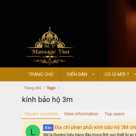
TRANG CHỦ
DIỄN ĐÀN
CÓ GÌ MỚI ?
Trang chủ
Tags
kính bảo hộ 3m
Recent contents
View information
Top users
Địa chỉ phân phối kính bảo hộ 3M ch
Bán
L
3M là thương hiệu hàng đầu trong lĩnh vực thiết bị an 