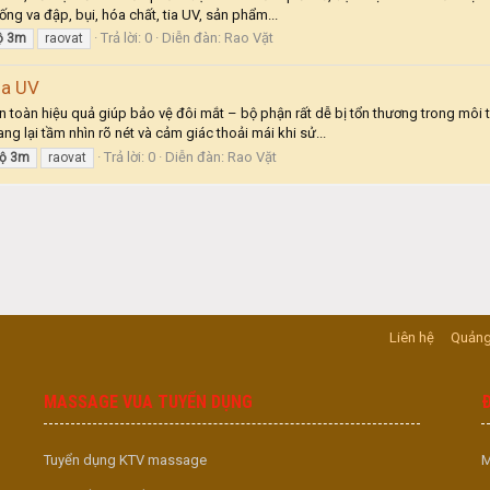
ống va đập, bụi, hóa chất, tia UV, sản phẩm...
Trả lời: 0
Diễn đàn:
Rao Vặt
ộ
3m
raovat
ia UV
n toàn hiệu quả giúp bảo vệ đôi mắt – bộ phận rất dễ bị tổn thương trong môi
g lại tầm nhìn rõ nét và cảm giác thoải mái khi sử...
Trả lời: 0
Diễn đàn:
Rao Vặt
ộ
3m
raovat
Liên hệ
Quảng
MASSAGE VUA TUYỂN DỤNG
Tuyển dụng KTV massage
M