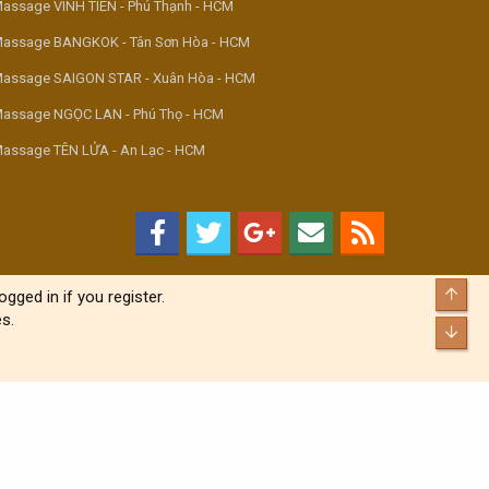
assage VINH TIÊN - Phú Thạnh - HCM
assage BANGKOK - Tân Sơn Hòa - HCM
assage SAIGON STAR - Xuân Hòa - HCM
assage NGỌC LAN - Phú Thọ - HCM
assage TÊN LỬA - An Lạc - HCM
Top
gged in if you register.
s.
Bott