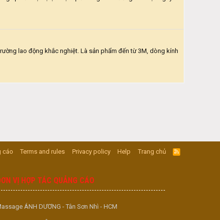
 trường lao động khắc nghiệt. Là sản phẩm đến từ 3M, dòng kính
 cáo
Terms and rules
Privacy policy
Help
Trang chủ
R
S
S
ĐƠN VỊ HỢP TÁC QUẢNG CÁO
assage ÁNH DƯƠNG - Tân Sơn Nhì - HCM