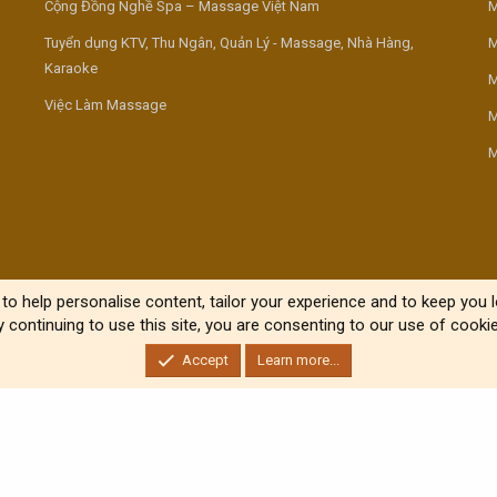
Cộng Đồng Nghề Spa – Massage Việt Nam
M
Tuyển dụng KTV, Thu Ngân, Quản Lý - Massage, Nhà Hàng,
M
Karaoke
M
Việc Làm Massage
M
M
to help personalise content, tailor your experience and to keep you lo
y continuing to use this site, you are consenting to our use of cookie
Accept
Learn more...