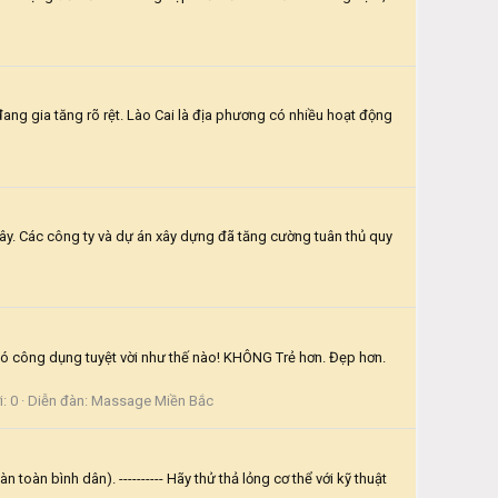
đang gia tăng rõ rệt. Lào Cai là địa phương có nhiều hoạt động
ây. Các công ty và dự án xây dựng đã tăng cường tuân thủ quy
ông dụng tuyệt vời như thế nào! KHÔNG Trẻ hơn. Đẹp hơn.
i: 0
Diễn đàn:
Massage Miền Bắc
oàn bình dân). ---------- Hãy thử thả lỏng cơ thể với kỹ thuật