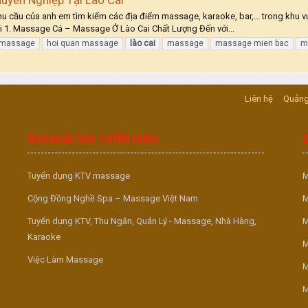
 cầu của anh em tìm kiếm các địa điểm massage, karaoke, bar,... trong khu v
i 1. Massage Cá – Massage Ở Lào Cai Chất Lượng Đến với...
 massage
hoi quan massage
lào
cai
massage
massage mien bac
m
Liên hệ
Quảng
MASSAGE VUA TUYỂN DỤNG
Tuyển dụng KTV massage
M
Cộng Đồng Nghề Spa – Massage Việt Nam
M
Tuyển dụng KTV, Thu Ngân, Quản Lý - Massage, Nhà Hàng,
M
Karaoke
M
Việc Làm Massage
M
M