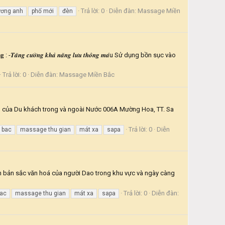
Trả lời: 0
Diễn đàn:
Massage Miền
ương anh
phố mới
đèn
𝑻𝒂̆𝒏𝒈 𝒄𝒖̛𝒐̛̀𝒏𝒈 𝒌𝒉𝒂̉ 𝒏𝒂̆𝒏𝒈 𝒍𝒖̛𝒖 𝒕𝒉𝒐̂𝒏𝒈 𝒎𝒂́u Sử dụng bồn sục vào
Trả lời: 0
Diễn đàn:
Massage Miền Bắc
 của Du khách trong và ngoài Nước 006A Mường Hoa, TT. Sa
Trả lời: 0
Diễn
 bac
massage thu gian
mát xa
sapa
h bản sắc văn hoá của người Dao trong khu vực và ngày càng
Trả lời: 0
Diễn đàn:
ac
massage thu gian
mát xa
sapa