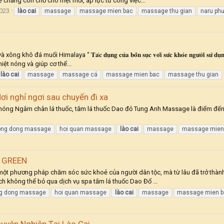
chẳng còn chỗ cho mệt mỏi, áp lực từ công việc...
023
lào
cai
massage
massage mien bac
massage thu gian
naru ph
alaya “ 𝐓𝐚́𝐜 𝐝𝐮̣𝐧𝐠 𝐜𝐮̉𝐚 𝐛𝐨̂̀𝐧 𝐬𝐮̣𝐜 𝐯𝐨̛́𝐢 𝐬𝐮̛́𝐜 𝐤𝐡𝐨̉𝐞 𝐧𝐠𝐮̛𝐨̛̀𝐢 𝐬𝐮̛̉ 𝐝𝐮̣𝐧𝐠 : -
iệt nóng và giúp cơ thể...
lào
cai
massage
massage cá
massage mien bac
massage thu gian
i nghỉ ngơi sau chuyến đi xa
ng Ngâm chân lá thuốc, tắm lá thuốc Dao đỏ Tung Anh Massage là điểm đến
ong dong massage
hoi quan massage
lào
cai
massage
massage mien
 GREEN
một phương pháp chăm sóc sức khoẻ của người dân tộc, mà từ lâu đã trở thàn
h không thể bỏ qua dịch vụ spa tắm lá thuốc Dao Đổ ...
g dong massage
hoi quan massage
lào
cai
massage
massage mien b
uyên Nghiệp Tại Lào Cai