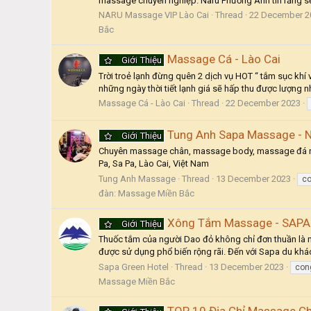
massage chuyên nghiệp. Naru Phương Anh tin rằng sẽ 
NARU Massage VIP Lào Cai
Thread
22 December 2
Bắc
Massage Cá - Lào Cai
Giới Thiệu
Trời troẻ lạnh đừng quên 2 dịch vụ HOT “ tắm sục khí và xông khô đá muối Him
những ngày thời tiết lạnh giá sẽ hấp thu được lượng nh
Massage Cá - Lào Cai
Thread
22 December 2023
Tung Anh Sapa Massage - Nơ
Giới Thiệu
Chuyên massage chân, massage body, massage đá nó
Pa, Sa Pa, Lào Cai, Việt Nam
Tung Anh Massage
Thread
13 December 2023
c
đàn:
Massage Miền Bắc
Xông Tắm Massage - SAPA
Giới Thiệu
Thuốc tắm của người Dao đỏ không chỉ đơn thuần là 
được sử dụng phổ biến rộng rãi. Đến với Sapa du khác
Sapa Green Hotel
Thread
13 December 2023
con
Massage Miền Bắc
TOP 10 Địa Chỉ Massage Ch