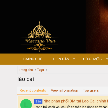
TRANG CHỦ
DIỄN ĐÀN
CÓ GÌ MỚI ?
Trang chủ
Tags
lào cai
Recent contents
View information
Top users
Nhà phân phối 3M tại Lào Cai chính
Bán
L
Trong bối cảnh yêu cầu về an toàn lao động ngày càng