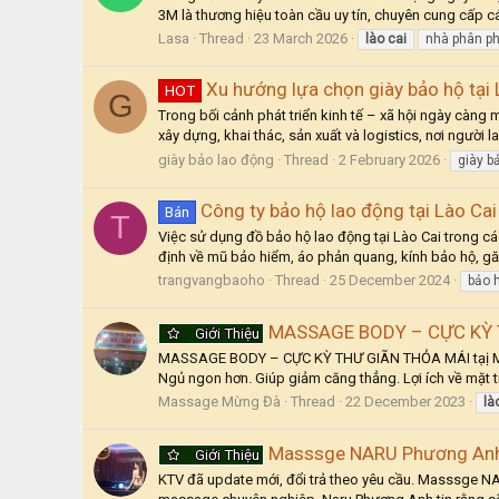
3M là thương hiệu toàn cầu uy tín, chuyên cung cấp c
Lasa
Thread
23 March 2026
lào
cai
nhà phân p
Xu hướng lựa chọn giày bảo hộ tại 
HOT
G
Trong bối cảnh phát triển kinh tế – xã hội ngày càng 
xây dựng, khai thác, sản xuất và logistics, nơi người 
giày bảo lao động
Thread
2 February 2026
giày b
Công ty bảo hộ lao động tại Lào Cai 
Bán
T
Việc sử dụng đồ bảo hộ lao động tại Lào Cai trong c
định về mũ bảo hiểm, áo phản quang, kính bảo hộ, găng
trangvangbaoho
Thread
25 December 2024
bảo 
MASSAGE BODY – CỰC KỲ 
Giới Thiệu
MASSAGE BODY – CỰC KỲ THƯ GIÃN THỎA MÁI tạị MỪNG
Ngủ ngon hơn. Giúp giảm căng thẳng. Lợi ích về mặt t
Massage Mừng Đà
Thread
22 December 2023
là
Masssge NARU Phương Anh 
Giới Thiệu
KTV đã update mới, đổi trả theo yêu cầu. Masssge NARU