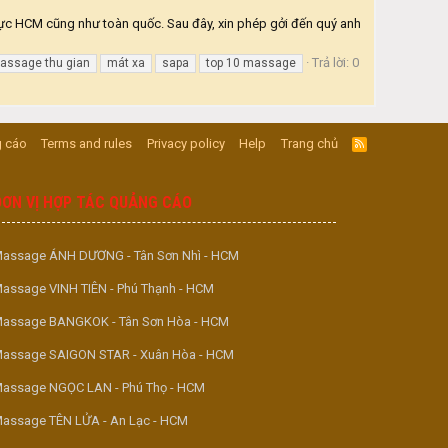
ực HCM cũng như toàn quốc. Sau đây, xin phép gởi đến quý anh
Trả lời: 0
assage thu gian
mát xa
sapa
top 10 massage
 cáo
Terms and rules
Privacy policy
Help
Trang chủ
R
S
S
ĐƠN VỊ HỢP TÁC QUẢNG CÁO
assage ÁNH DƯƠNG - Tân Sơn Nhì - HCM
assage VINH TIÊN - Phú Thạnh - HCM
assage BANGKOK - Tân Sơn Hòa - HCM
assage SAIGON STAR - Xuân Hòa - HCM
assage NGỌC LAN - Phú Thọ - HCM
assage TÊN LỬA - An Lạc - HCM