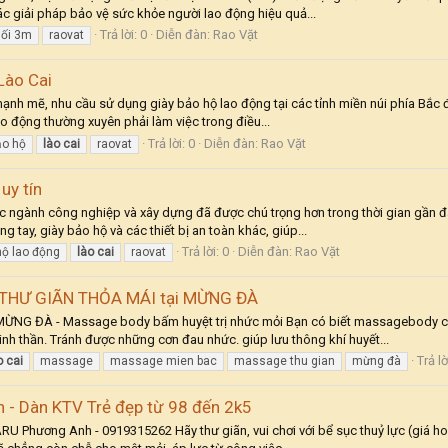
ác giải pháp bảo vệ sức khỏe người lao động hiệu quả...
Trả lời: 0
Diễn đàn:
Rao Vặt
hối 3m
raovat
Lào Cai
mạnh mẽ, nhu cầu sử dụng giày bảo hộ lao động tại các tỉnh miền núi phía Bắc 
lao động thường xuyên phải làm việc trong điều...
Trả lời: 0
Diễn đàn:
Rao Vặt
ảo hộ
lào
cai
raovat
uy tín
ác ngành công nghiệp và xây dựng đã được chú trọng hơn trong thời gian gần đ
 tay, giày bảo hộ và các thiết bị an toàn khác, giúp...
Trả lời: 0
Diễn đàn:
Rao Vặt
hộ lao động
lào
cai
raovat
THƯ GIÃN THỎA MÁI tại MỪNG ĐÀ
 ĐÀ - Massage body bấm huyệt trị nhức mỏi Bạn có biết massagebody có c
inh thần. Tránh được những cơn đau nhức. giúp lưu thông khí huyết...
Trả lờ
o
cai
massage
massage mien bac
massage thu gian
mừng đà
- Dàn KTV Trẻ đẹp từ 98 đến 2k5
 Phương Anh - 0919315262 Hãy thư giãn, vui chơi với bể sục thuỷ lực (giá hoàn t