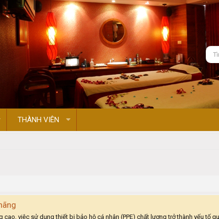
THÀNH VIÊN
 hãng
 cao, việc sử dụng thiết bị bảo hộ cá nhân (PPE) chất lượng trở thành yếu tố q