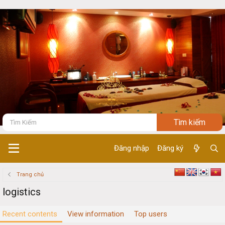
Đăng nhập
Đăng ký
Trang chủ
logistics
Recent contents
View information
Top users