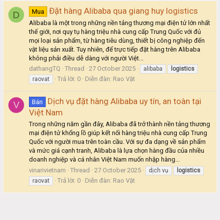
Đặt hàng Alibaba qua giang huy logistics
Mua
D
Alibaba là một trong những nền tảng thương mại điện tử lớn nhất
thế giới, nơi quy tụ hàng triệu nhà cung cấp Trung Quốc với đủ
mọi loại sản phẩm, từ hàng tiêu dùng, thiết bị công nghiệp đến
vật liệu sản xuất. Tuy nhiên, để trực tiếp đặt hàng trên Alibaba
không phải điều dễ dàng với người Việt...
dathangTQ
Thread
27 October 2025
alibaba
logistics
Trả lời: 0
Diễn đàn:
Rao Vặt
raovat
Dịch vụ đặt hàng Alibaba uy tín, an toàn tại
Bán
V
Việt Nam
Trong những năm gần đây, Alibaba đã trở thành nền tảng thương
mại điện tử khổng lồ giúp kết nối hàng triệu nhà cung cấp Trung
Quốc với người mua trên toàn cầu. Với sự đa dạng về sản phẩm
và mức giá cạnh tranh, Alibaba là lựa chọn hàng đầu của nhiều
doanh nghiệp và cá nhân Việt Nam muốn nhập hàng...
vinarivietnam
Thread
27 October 2025
dịch vụ
logistics
Trả lời: 0
Diễn đàn:
Rao Vặt
raovat