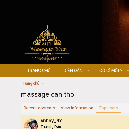
TRANG CHỦ
DIỄN ĐÀN
CÓ GÌ MỚI ?
Trang chủ
massage can tho
Recent contents
View information
Top users
vnboy_9x
Thường Dân