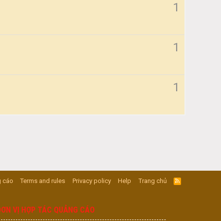
1
1
1
 cáo
Terms and rules
Privacy policy
Help
Trang chủ
R
S
S
ĐƠN VỊ HỢP TÁC QUẢNG CÁO