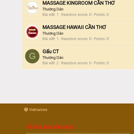
MASSAGE KINGROOM CẦN THƠ
Thường Dân
Bài viết
1
Reaction score
0
Points
0
MASSAGE HAWAII CẦN THƠ
Thường Dân
Bài viết
1
Reaction score
0
Points
0
Gấu CT
G
Thường Dân
Bài viết
2
Reaction score
0
Points
0
Vietnames
VỀ DIỄN ĐÀN MASSAGE