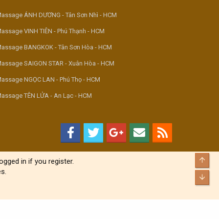
assage ÁNH DƯƠNG - Tân Sơn Nhì - HCM
assage VINH TIÊN - Phú Thạnh - HCM
assage BANGKOK - Tân Sơn Hòa - HCM
assage SAIGON STAR - Xuân Hòa - HCM
assage NGỌC LAN - Phú Thọ - HCM
assage TÊN LỬA - An Lạc - HCM
Top
gged in if you register.
s.
Bott