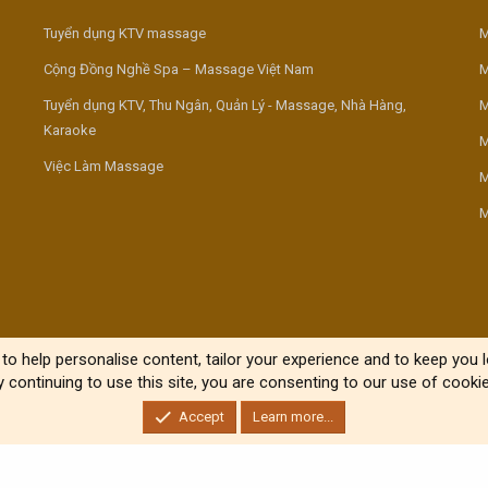
Tuyển dụng KTV massage
M
Cộng Đồng Nghề Spa – Massage Việt Nam
M
Tuyển dụng KTV, Thu Ngân, Quản Lý - Massage, Nhà Hàng,
M
Karaoke
M
Việc Làm Massage
M
M
to help personalise content, tailor your experience and to keep you lo
y continuing to use this site, you are consenting to our use of cookie
Accept
Learn more...