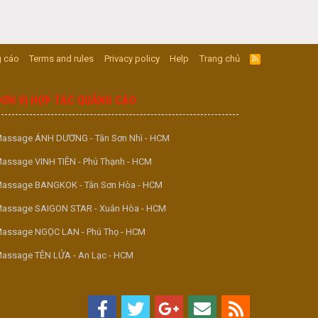
 cáo
Terms and rules
Privacy policy
Help
Trang chủ
R
S
S
ĐƠN VỊ HỢP TÁC QUẢNG CÁO
assage ÁNH DƯƠNG - Tân Sơn Nhì - HCM
assage VINH TIÊN - Phú Thạnh - HCM
assage BANGKOK - Tân Sơn Hòa - HCM
assage SAIGON STAR - Xuân Hòa - HCM
assage NGỌC LAN - Phú Thọ - HCM
assage TÊN LỬA - An Lạc - HCM