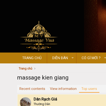
TRANG CHỦ
DIỄN ĐÀN
CÓ GÌ MỚI ?
Trang chủ
massage kien giang
Recent contents
View information
Top users
Dân Rạch Giá
Thường Dân