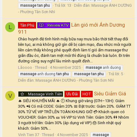
Trả lời: 13
Diễn đàn:
Massage ÁNH DƯƠNG
massage
tan
phu
- Phường Tân Sơn Nhì
Làn gió mới Ánh Dương
Tân Phú
Review KTV
L
911
Chào huynh đệ tình hình mấy bữa nay mưa bão thời tiết thay đổi
liên tục, ai mà không giữ gìn dễ bị cảm mạo, đau nhức mỏi người
liền cảm thấy không phẻ quyết định làm tí gió ấm massage thư
giãn đầu óc, đánh tan mệt mỏi thì đúng là chuẩn bài luôn. Đi trên
đường cũng suy nghĩ lâu mình quyết định...
Lãoooo
Thread
4 November 2025
massage
anh duong
Trả lời: 5
massage
anh duong
tan
phu
massage
tan
phu
Diễn đàn:
Massage ÁNH DƯƠNG - Phường Tân Sơn Nhì
Siêu Giảm Giá
Massage Vinh Tiên
Ưu Đãi
HOT
V
🔥 SIÊU KHUYẾN MÃI 🔥 🕖 Khung giờ vàng (07H–13H): Giảm
30% 📲 Có mã CODE: Giảm 20% 📅 Đặt trước: Giảm 20%. GIẢM TT
30% TỪ VÉ VIP TRỞ LÊN TOÀN KHUNG GIỜ 💳 Khách quen có
VOUCHER: Giảm 30% 🎫 Vé VIP từ Vinh Tiên: Giảm 30% 👭 Nhóm
3 người trở lên: Giảm 30% (áp dụng vé VIP) 🎂 Sinh nhật quý
khách: Giảm 50%...
Vinh Tien 37
Thread
4 November 2025
massage