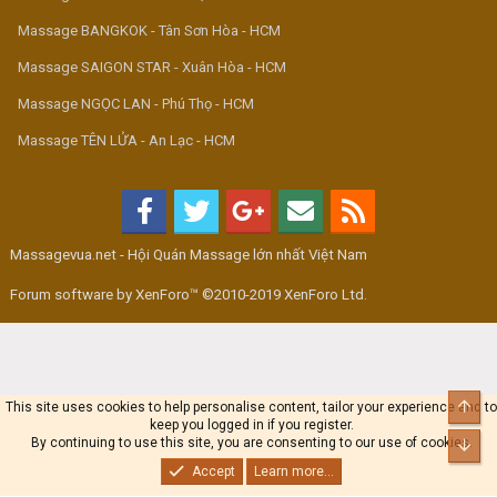
Massage BANGKOK - Tân Sơn Hòa - HCM
Massage SAIGON STAR - Xuân Hòa - HCM
Massage NGỌC LAN - Phú Thọ - HCM
Massage TÊN LỬA - An Lạc - HCM
Massagevua.net - Hội Quán Massage lớn nhất Việt Nam
Forum software by XenForo™ ©2010-2019 XenForo Ltd.
Top
This site uses cookies to help personalise content, tailor your experience and to
keep you logged in if you register.
By continuing to use this site, you are consenting to our use of cookies.
Bot
Accept
Learn more...