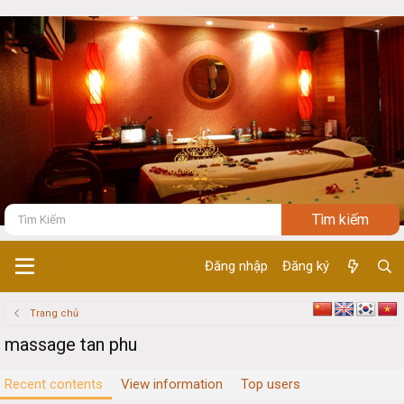
Đăng nhập
Đăng ký
Trang chủ
massage tan phu
Recent contents
View information
Top users