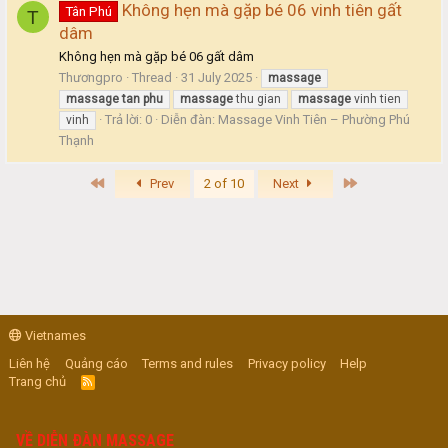
Không hẹn mà gặp bé 06 vinh tiên gất
Tân Phú
T
dâm
Không hẹn mà gặp bé 06 gất dâm
Thươngpro
Thread
31 July 2025
massage
massage
tan
phu
massage
thu gian
massage
vinh tien
Trả lời: 0
Diễn đàn:
Massage Vinh Tiên – Phường Phú
vinh
Thạnh
First
Last
Prev
2 of 10
Next
Vietnames
Liên hệ
Quảng cáo
Terms and rules
Privacy policy
Help
Trang chủ
R
S
S
VỀ DIỄN ĐÀN MASSAGE