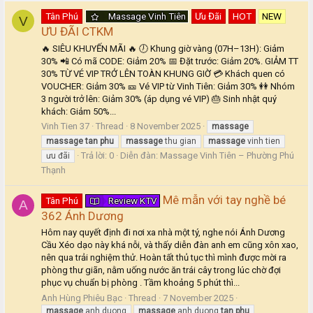
Tân Phú
Massage Vinh Tiên
Ưu Đãi
HOT
NEW
V
ƯU ĐÃI CTKM
🔥 SIÊU KHUYẾN MÃI 🔥 🕖 Khung giờ vàng (07H–13H): Giảm
30% 📲 Có mã CODE: Giảm 20% 📅 Đặt trước: Giảm 20%. GIẢM TT
30% TỪ VÉ VIP TRỞ LÊN TOÀN KHUNG GIỜ 💳 Khách quen có
VOUCHER: Giảm 30% 🎫 Vé VIP từ Vinh Tiên: Giảm 30% 👭 Nhóm
3 người trở lên: Giảm 30% (áp dụng vé VIP) 🎂 Sinh nhật quý
khách: Giảm 50%...
Vinh Tien 37
Thread
8 November 2025
massage
massage
tan
phu
massage
thu gian
massage
vinh tien
Trả lời: 0
Diễn đàn:
Massage Vinh Tiên – Phường Phú
ưu đãi
Thạnh
Mê mẫn với tay nghề bé
Tân Phú
Review KTV
A
362 Ánh Dương
Hôm nay quyết định đi nơi xa nhà một tý, nghe nói Ánh Dương
Cầu Xéo dạo này khá nỗi, và thấy diễn đàn anh em cũng xôn xao,
nên qua trải nghiệm thử. Hoàn tất thủ tục thì mình được mời ra
phòng thư giãn, nằm uống nước ăn trái cây trong lúc chờ đợi
phục vụ chuẩn bị phòng . Tầm khoảng 5 phút thì...
Anh Hùng Phiêu Bạc
Thread
7 November 2025
massage
anh duong
massage
anh duong
tan
phu