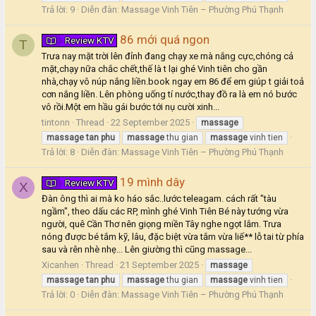
Trả lời: 9
Diễn đàn:
Massage Vinh Tiên – Phường Phú Thạnh
86 mới quá ngon
Review KTV
T
Trưa nay mặt trời lên đỉnh đang chạy xe mà nắng cực,chóng cả
mặt,chạy nữa chắc chết,thế là t lại ghé Vinh tiên cho gần
nhà,chạy vô núp nắng liền.book ngay em 86 để em giúp t giải toả
cơn nắng liền. Lên phòng uống tí nước,thay đồ ra là em nó bước
vô rồi.Một em hầu gái bước tới nụ cười xinh...
tintonn
Thread
22 September 2025
massage
massage
tan
phu
massage
thu gian
massage
vinh tien
Trả lời: 8
Diễn đàn:
Massage Vinh Tiên – Phường Phú Thạnh
19 mình dây
Review KTV
X
Đàn ông thì ai mà ko háo sắc..lước teleagam. cách rất "tàu
ngầm", theo dấu các RP, mình ghé Vinh Tiên Bé này tướng vừa
người, quê Cần Thơ nên giọng miền Tây nghe ngọt lắm. Trưa
nóng được bé tắm kỹ, lâu, đặc biệt vừa tắm vừa liế** lỗ tai từ phía
sau và rên nhè nhẹ... Lên giường thì cũng massage...
Xicanhen
Thread
21 September 2025
massage
massage
tan
phu
massage
thu gian
massage
vinh tien
Trả lời: 0
Diễn đàn:
Massage Vinh Tiên – Phường Phú Thạnh