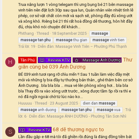
Trua nắng lượn 1 vòng telegam thì ưng bụng bé 21 bên massage
vinh tiên nên đặt lịch 30p sau qua lun, Quán nhân viên nhiệt tình lễ
phép, cơ sở vật chất còn mới và sạch sẽ, phòng đầy đủ xông ướt
và xông khô. Riêng bé 21 thì rất hoà đồng dễ thương, hôn hít đầy
đủ, chịu khó nói chuyện để khách...
Phithang
Thread
18 September 2025
massage
massage
tan
phu
massage
thu gian
massage
vinh tien
Trả lời: 19
Diễn đàn:
Massage Vinh Tiên – Phường Phú Thạnh
Thư
Tân Phú
Review KTV
Massage Ánh Dương
H
giãn cùng bé 039 Ánh Dương
BÉ 039 xinh tươi rạng rỡ chìu mến !! Sau 1 tuần làm việc đầy mệt
mỏi và những ly bia đầy tự thưởng bản thân , ghé thăm bên cơ sở
Ánh Dương . bla bla bla … mua vé lên phòng xông hơi… bla bla
bla Thay đồ ra vào xông ướt trước , xông được tầm 5p rồi ra thì e
nó đã ngồi ngoài chờ từ lúc nào ko...
Huuuuu
Thread
23 August 2025
dien dan
massage
Trả
massage
anh duong
massage
tan
phu
massage
vua
lời: 6
Diễn đàn:
Massage ÁNH DƯƠNG - Phường Tân Sơn Nhì
68 dẽ thương ngực to
Review KTV
S
Lần đầu gặp e 68 mà tôi đã ghiền rồi.đúng là đáng đồng tiền bát