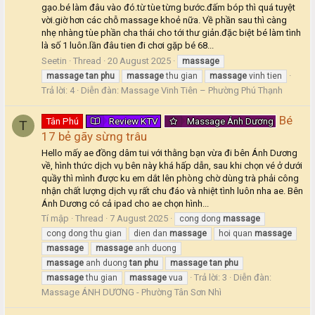
gạo.bé làm đâu vào đó.từ tùe từng bước.đấm bóp thì quá tuyệt
vời.giờ hơn các chỗ massage khoẻ nữa. Về phần sau thì càng
nhẹ nhàng tùe phần cha thái cho tới thư giản.đặc biệt bé làm tình
là số 1 luôn.lần đâu tien đi chơi gặp bé 68...
Seetin
Thread
20 August 2025
massage
massage
tan
phu
massage
thu gian
massage
vinh tien
Trả lời: 4
Diễn đàn:
Massage Vinh Tiên – Phường Phú Thạnh
Bé
Tân Phú
Review KTV
Massage Ánh Dương
T
17 bẻ gãy sừng trâu
Hello mấy ae đồng dâm tui với thằng bạn vừa đi bên Ánh Dương
về, hình thức dịch vụ bên này khá hấp dẫn, sau khi chọn vé ở dưới
quầy thì mình được ku em dắt lên phòng chờ dùng trà phải công
nhận chất lượng dịch vụ rất chu đáo và nhiệt tình luôn nha ae. Bên
Ánh Dương có cả ipad cho ae chọn hình...
Tí mập
Thread
7 August 2025
cong dong
massage
cong dong thu gian
dien dan
massage
hoi quan
massage
massage
massage
anh duong
massage
anh duong
tan
phu
massage
tan
phu
Trả lời: 3
Diễn đàn:
massage
thu gian
massage
vua
Massage ÁNH DƯƠNG - Phường Tân Sơn Nhì