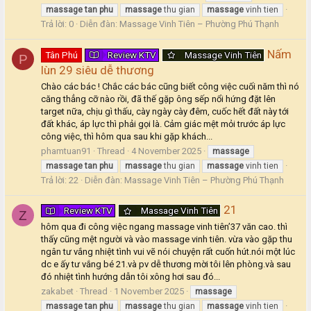
massage
tan
phu
massage
thu gian
massage
vinh tien
Trả lời: 0
Diễn đàn:
Massage Vinh Tiên – Phường Phú Thạnh
Nấm
Tân Phú
Review KTV
Massage Vinh Tiên
P
lùn 29 siêu dễ thương
Chào các bác ! Chắc các bác cũng biết công việc cuối năm thì nó
căng thẳng cỡ nào rồi, đã thế gặp ông sếp nổi hứng đặt lên
target nữa, chịu gì thấu, cày ngày cày đêm, cuốc hết đất này tới
đất khác, áp lực thì phải gọi là. Cảm giác mệt mỏi trước áp lực
công việc, thì hôm qua sau khi gặp khách...
phamtuan91
Thread
4 November 2025
massage
massage
tan
phu
massage
thu gian
massage
vinh tien
Trả lời: 22
Diễn đàn:
Massage Vinh Tiên – Phường Phú Thạnh
21
Review KTV
Massage Vinh Tiên
Z
hôm qua đi công việc ngang massage vinh tiên’37 văn cao. thì
thấy cũng mệt người và vào massage vinh tiên. vừa vào gặp thu
ngân tư vắng nhiệt tình vui vẽ nói chuyện rất cuốn hút.nói một lúc
dc e ấy tư vắng bé 21.và pv dễ thương mời tôi lên phòng.và sau
đó nhiệt tình hướng dẫn tôi xông hơi sau đó...
zakabet
Thread
1 November 2025
massage
massage
tan
phu
massage
thu gian
massage
vinh tien