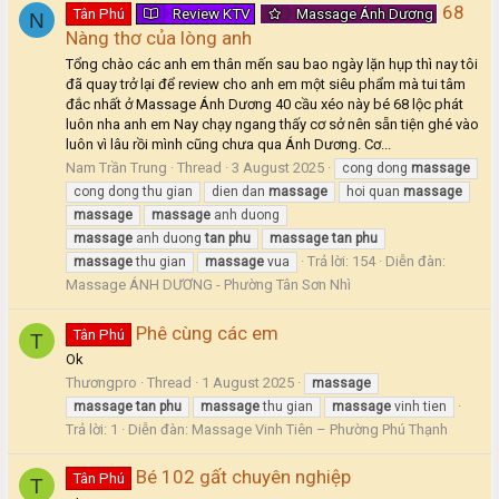
68
Tân Phú
Review KTV
Massage Ánh Dương
N
Nàng thơ của lòng anh
Tổng chào các anh em thân mến sau bao ngày lặn hụp thì nay tôi
đã quay trở lại để review cho anh em một siêu phẩm mà tui tâm
đắc nhất ở Massage Ánh Dương 40 cầu xéo này bé 68 lộc phát
luôn nha anh em Nay chạy ngang thấy cơ sở nên sẵn tiện ghé vào
luôn vì lâu rồi mình cũng chưa qua Ánh Dương. Cơ...
Nam Trần Trung
Thread
3 August 2025
cong dong
massage
cong dong thu gian
dien dan
massage
hoi quan
massage
massage
massage
anh duong
massage
anh duong
tan
phu
massage
tan
phu
Trả lời: 154
Diễn đàn:
massage
thu gian
massage
vua
Massage ÁNH DƯƠNG - Phường Tân Sơn Nhì
Phê cùng các em
Tân Phú
T
Ok
Thươngpro
Thread
1 August 2025
massage
massage
tan
phu
massage
thu gian
massage
vinh tien
Trả lời: 1
Diễn đàn:
Massage Vinh Tiên – Phường Phú Thạnh
Bé 102 gất chuyên nghiệp
Tân Phú
T