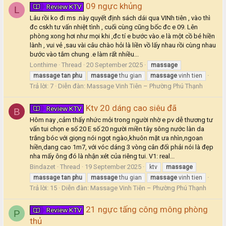
09 ngực khủng
Review KTV
L
Lâu rồi ko đi ms .này quyết định sách dái qua VINh tiên , vào thì
đc cskh tư vấn nhiệt tình , cuối cùng cũng bốc đc e 09. Lên
phòng xong hơi như mọi khi ,đc tí e bước vào.e là một cồ bé hiền
lành , vui vẻ ,sau vài câu chào hỏi là liền vồ lấy nhau rồi cùng nhau
bước vào tắm chung .e làm rất nhiều...
Lonthime
Thread
20 September 2025
massage
massage
tan
phu
massage
thu gian
massage
vinh tien
Trả lời: 7
Diễn đàn:
Massage Vinh Tiên – Phường Phú Thạnh
Ktv 20 dáng cao siêu đã
Review KTV
B
Hôm nay ,cảm thấy nhức mỏi trong người nhờ e pv dễ thương tư
vấn tui chọn e số 20 E số 20 người miền tây sông nước làn da
trắng bóc với giọng nói ngọt ngào,khuôn mặt ưa nhìn,ngoan
hiền,dang cao 1m7, với vóc dáng 3 vòng cân đối phải nói là đẹp
nha mấy ông đó là nhận xét của riêng tui. V1: real...
Bindazet
Thread
19 September 2025
ktv
massage
massage
tan
phu
massage
thu gian
massage
vinh tien
Trả lời: 15
Diễn đàn:
Massage Vinh Tiên – Phường Phú Thạnh
21 ngực tấng công mông phòng
Review KTV
P
thủ