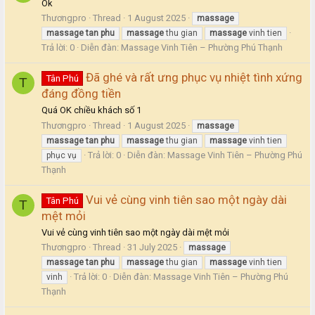
Ok
Thươngpro
Thread
1 August 2025
massage
massage
tan
phu
massage
thu gian
massage
vinh tien
Trả lời: 0
Diễn đàn:
Massage Vinh Tiên – Phường Phú Thạnh
Đã ghé và rất ưng phục vụ nhiệt tình xứng
Tân Phú
T
đáng đồng tiền
Quá OK chiều khách số 1
Thươngpro
Thread
1 August 2025
massage
massage
tan
phu
massage
thu gian
massage
vinh tien
Trả lời: 0
Diễn đàn:
Massage Vinh Tiên – Phường Phú
phục vụ
Thạnh
Vui vẻ cùng vinh tiên sao một ngày dài
Tân Phú
T
mệt mỏi
Vui vẻ cùng vinh tiên sao một ngày dài mệt mỏi
Thươngpro
Thread
31 July 2025
massage
massage
tan
phu
massage
thu gian
massage
vinh tien
Trả lời: 0
Diễn đàn:
Massage Vinh Tiên – Phường Phú
vinh
Thạnh