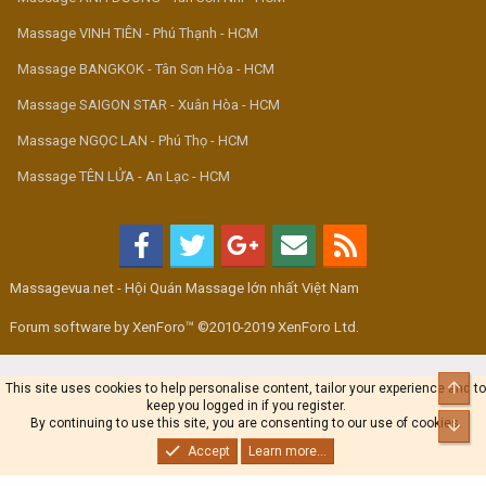
Massage VINH TIÊN - Phú Thạnh - HCM
Massage BANGKOK - Tân Sơn Hòa - HCM
Massage SAIGON STAR - Xuân Hòa - HCM
Massage NGỌC LAN - Phú Thọ - HCM
Massage TÊN LỬA - An Lạc - HCM
Massagevua.net - Hội Quán Massage lớn nhất Việt Nam
Forum software by XenForo™ ©2010-2019 XenForo Ltd.
Top
This site uses cookies to help personalise content, tailor your experience and to
keep you logged in if you register.
By continuing to use this site, you are consenting to our use of cookies.
Bot
Accept
Learn more...