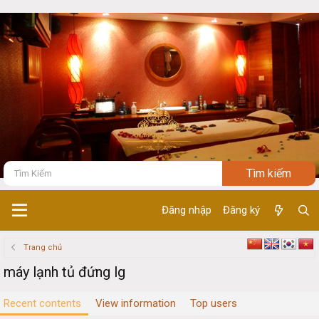
Đăng nhập
Đăng ký
Trang chủ
máy lạnh tủ đứng lg
Recent contents
View information
Top users