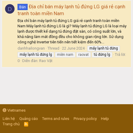
Địa chỉ bán máy lạnh tủ đứng LG giá rẻ cạnh
Bán
D
tranh toàn miền Nam
Địa chỉ bán máy lạnh tủ đứng LG giá rẻ cạnh tranh toàn miền
Nam Máy lạnh tủ đứng LG là gì? Máy lạnh tủ đứng LG là loại máy
lạnh được thiết kế dạng tủ đứng đặt sàn, có công suất lớn, và
khả năng làm mát đồng đều cho không gian rộng lớn. Sử dụng
công nghệ Inverter tiên tiến nên tiết kiệm đến 60%...
danhhailongvan
Thread
22 June 2024
máy
lạnh
tủ
đứng
Trả lời:
máy
lạnh
tủ
đứng
lg
miền nam
raovat
tủ
đứng
lg
0
Diễn đàn:
Rao Vặt
Vietnames
Liên hệ
Quảng cáo
Terms and rules
Privacy policy
Help
Trang chủ
R
S
S