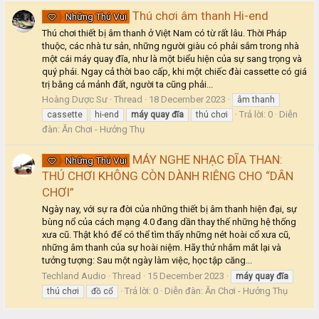
Thú chơi âm thanh Hi-end
Những Thú Vui
Thú chơi thiết bị âm thanh ở Việt Nam có từ rất lâu. Thời Pháp
thuộc, các nhà tư sản, những người giàu có phải sắm trong nhà
một cái máy quay đĩa, như là một biểu hiện của sự sang trọng và
quý phái. Ngay cả thời bao cấp, khi một chiếc đài cassette có giá
trị bằng cả mảnh đất, người ta cũng phải...
Hoàng Dược Sư
Thread
18 December 2023
âm thanh
Trả lời: 0
Diễn
cassette
hi-end
máy
quay
đĩa
thú chơi
đàn:
Ăn Chơi - Hưởng Thụ
MÁY NGHE NHẠC ĐĨA THAN:
Những Thú Vui
THÚ CHƠI KHÔNG CÒN DÀNH RIÊNG CHO “DÂN
CHƠI”
Ngày nay, với sự ra đời của những thiết bị âm thanh hiện đại, sự
bùng nổ của cách mạng 4.0 đang dần thay thế những hệ thống
xưa cũ. Thật khó để có thể tìm thấy những nét hoài cổ xưa cũ,
những âm thanh của sự hoài niệm. Hãy thử nhắm mắt lại và
tưởng tượng: Sau một ngày làm việc, học tập căng...
Techland Audio
Thread
15 December 2023
máy
quay
đĩa
Trả lời: 0
Diễn đàn:
Ăn Chơi - Hưởng Thụ
thú chơi
đồ cổ