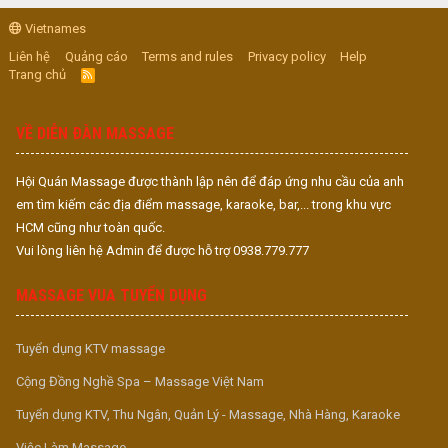
Vietnames
Liên hệ
Quảng cáo
Terms and rules
Privacy policy
Help
Trang chủ
R
S
S
VỀ DIỄN ĐÀN MASSAGE
Hội Quán Massage được thành lập nên để đáp ứng nhu cầu của anh
em tìm kiếm các địa điểm massage, karaoke, bar,... trong khu vực
HCM cũng như toàn quốc.
Vui lòng liên hệ Admin để được hỗ trợ 0938.779.777
MASSAGE VUA TUYỂN DỤNG
Tuyển dụng KTV massage
Cộng Đồng Nghề Spa – Massage Việt Nam
Tuyển dụng KTV, Thu Ngân, Quản Lý - Massage, Nhà Hàng, Karaoke
Việc Làm Massage