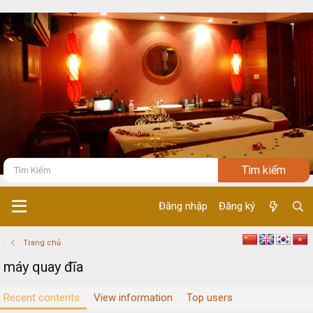
Đăng nhập
Đăng ký
Trang chủ
máy quay đĩa
Recent contents
View information
Top users