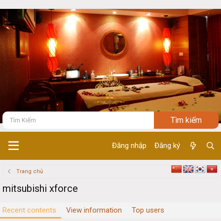
Đăng nhập
Đăng ký
Trang chủ
mitsubishi xforce
Recent contents
View information
Top users