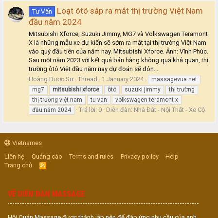
Loạt ôtô sắp ra mắt thị trường Việt Nam
Tư Vấn
đầu năm 2024
Mitsubishi Xforce, Suzuki Jimmy, MG7 và Volkswagen Teramont
X là những mẫu xe dự kiến sẽ sớm ra mắt tại thị trường Việt Nam
vào quý đầu tiên của năm nay. Mitsubishi Xforce. Ảnh: Vĩnh Phúc.
Sau một năm 2023 với kết quả bán hàng không quá khả quan, thị
trường ôtô Việt đầu năm nay dự đoán sẽ đón...
Hoàng Dược Sư
Thread
1 January 2024
massagevua.net
mg7
mitsubishi
xforce
ôtô
suzuki jimmy
thị trường
thị trường việt nam
tu van
volkswagen teramont x
Trả lời: 0
Diễn đàn:
Nhà Đất - Nội Thất - Xe Cộ
đầu năm 2024
Vietnames
Liên hệ
Quảng cáo
Terms and rules
Privacy policy
Help
Trang chủ
R
S
S
VỀ DIỄN ĐÀN MASSAGE
Hội Quán Massage được thành lập nên để đáp ứng nhu cầu của anh