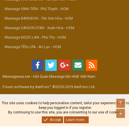
Massage VINH TIÊN - Phú Thạnh - HCM
Massage BANGKOK - Tân Sơn Hòa - HCM
Massage SAIGON STAR - Xuân Hòa - HCM
Massage NGỌC LAN - Phú Thọ - HCM
Massage TÊN LỬA - An Lạc - HCM
Massagevua.net - Hội Quán Massage lớn nhất Việt Nam
Forum software by XenForo™ ©2010-2019 XenForo Ltd.
Top
This site uses cookies to help personalise content, tailor your experience and to
keep you logged in if you register.
By continuing to use this site, you are consenting to our use of cookies.
Bot
Accept
Learn more...