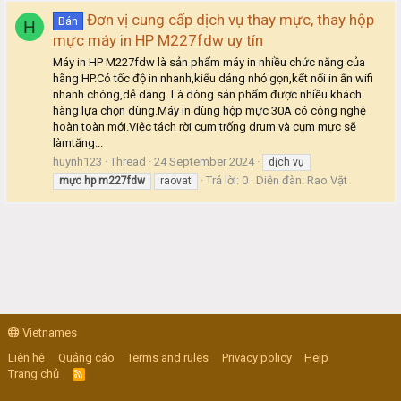
Đơn vị cung cấp dịch vụ thay mực, thay hộp
Bán
H
mực máy in HP M227fdw uy tín
Máy in HP M227fdw là sản phẩm máy in nhiều chức năng của
hãng HP.Có tốc độ in nhanh,kiểu dáng nhỏ gọn,kết nối in ấn wifi
nhanh chóng,dễ dàng. Là dòng sản phẩm được nhiều khách
hàng lựa chọn dùng.Máy in dùng hộp mực 30A có công nghệ
hoàn toàn mới.Việc tách rời cụm trống drum và cụm mực sẽ
làmtăng...
huynh123
Thread
24 September 2024
dịch vụ
Trả lời: 0
Diễn đàn:
Rao Vặt
mực
hp
m227fdw
raovat
Vietnames
Liên hệ
Quảng cáo
Terms and rules
Privacy policy
Help
Trang chủ
R
S
S