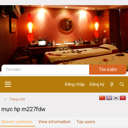
Đăng nhập
Đăng ký
Trang chủ
mực hp m227fdw
Recent contents
View information
Top users