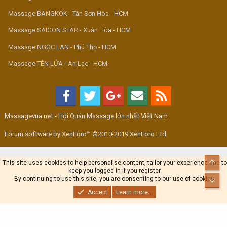
Massage BANGKOK - Tân Sơn Hòa - HCM
Massage SAIGON STAR - Xuân Hòa - HCM
Massage NGỌC LAN - Phú Thọ - HCM
Massage TÊN LỬA - An Lạc - HCM
Massagevua.net - Hội Quán Massage lớn nhất Việt Nam
Forum software by XenForo™ ©2010-2019 XenForo Ltd.
Top
This site uses cookies to help personalise content, tailor your experience and to
keep you logged in if you register.
By continuing to use this site, you are consenting to our use of cookies.
Bot
Accept
Learn more...