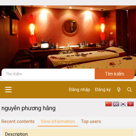
Đăng nhập
Đăng ký
nguyễn phương hằng
Recent contents
View information
Top users
Description