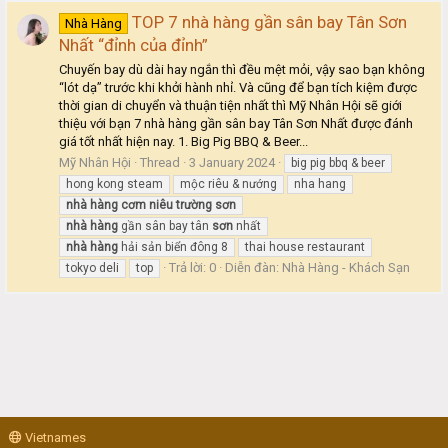
TOP 7 nhà hàng gần sân bay Tân Sơn
Nhà Hàng
Nhất “đỉnh của đỉnh”
Chuyến bay dù dài hay ngắn thì đều mệt mỏi, vậy sao bạn không
“lót dạ” trước khi khởi hành nhỉ. Và cũng để bạn tích kiệm được
thời gian di chuyển và thuận tiện nhất thì Mỹ Nhân Hội sẽ giới
thiệu với bạn 7 nhà hàng gần sân bay Tân Sơn Nhất được đánh
giá tốt nhất hiện nay. 1. Big Pig BBQ & Beer...
Mỹ Nhân Hội
Thread
3 January 2024
big pig bbq & beer
hong kong steam
mộc riêu & nướng
nha hang
nhà
hàng
cơm
niêu
trường
sơn
nhà
hàng
gần sân bay tân
sơn
nhất
nhà
hàng
hải sản biển đông 8
thai house restaurant
Trả lời: 0
Diễn đàn:
Nhà Hàng - Khách Sạn
tokyo deli
top
Vietnames