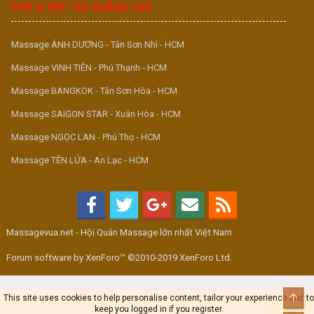
ĐƠN VỊ HỢP TÁC QUẢNG CÁO
Massage ÁNH DƯƠNG - Tân Sơn Nhì - HCM
Massage VINH TIÊN - Phú Thạnh - HCM
Massage BANGKOK - Tân Sơn Hòa - HCM
Massage SAIGON STAR - Xuân Hòa - HCM
Massage NGỌC LAN - Phú Thọ - HCM
Massage TÊN LỬA - An Lạc - HCM
Massagevua.net - Hội Quán Massage lớn nhất Việt Nam
Forum software by XenForo™ ©2010-2019 XenForo Ltd.
Top
This site uses cookies to help personalise content, tailor your experience and to
keep you logged in if you register.