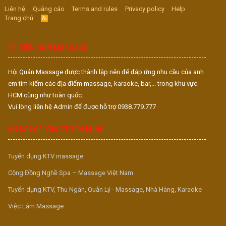
Liên hệ
Quảng cáo
Terms and rules
Privacy policy
Help
Trang chủ
R
S
S
VỀ DIỄN ĐÀN MASSAGE
Hội Quán Massage được thành lập nên để đáp ứng nhu cầu của anh
em tìm kiếm các địa điểm massage, karaoke, bar,... trong khu vực
HCM cũng như toàn quốc.
Vui lòng liên hệ Admin để được hỗ trợ 0938.779.777
MASSAGE VUA TUYỂN DỤNG
Tuyển dụng KTV massage
Cộng Đồng Nghề Spa – Massage Việt Nam
Tuyển dụng KTV, Thu Ngân, Quản Lý - Massage, Nhà Hàng, Karaoke
Việc Làm Massage