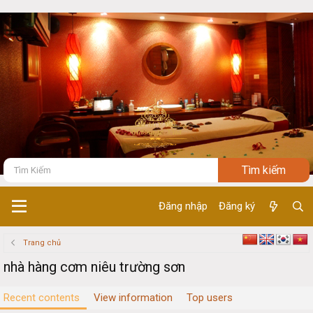
Đăng nhập
Đăng ký
Trang chủ
nhà hàng cơm niêu trường sơn
Recent contents
View information
Top users