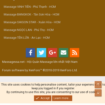
Massage VINH TIÊN - Phú Thạnh - HCM
Massage BANGKOK - Tân Sơn Hòa - HCM
Massage SAIGON STAR - Xuân Hòa - HCM
Massage NGỌC LAN - Phú Thọ - HCM
Massage TÊN LỬA - An Lạc - HCM
Massagevua.net - Hội Quán Massage lớn nhất Việt Nam
Forum software by XenForo™ ©2010-2019 XenForo Ltd.
Top
This site uses cookies to help personalise content, tailor your experience and to
keep you logged in if you register.
By continuing to use this site, you are consenting to our use of cookies.
Bot
Accept
Learn more...