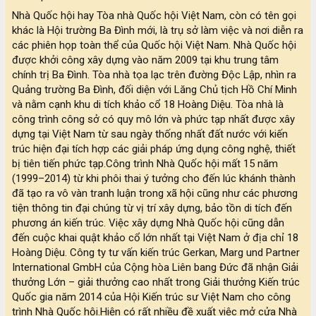
Nhà Quốc hội hay Tòa nhà Quốc hội Việt Nam, còn có tên gọi
khác là Hội trường Ba Đình mới, là trụ sở làm việc và nơi diễn ra
các phiên họp toàn thể của Quốc hội Việt Nam. Nhà Quốc hội
được khởi công xây dựng vào năm 2009 tại khu trung tâm
chính trị Ba Đình. Tòa nhà tọa lạc trên đường Độc Lập, nhìn ra
Quảng trường Ba Đình, đối diện với Lăng Chủ tịch Hồ Chí Minh
và nằm cạnh khu di tích khảo cổ 18 Hoàng Diệu. Tòa nhà là
công trình công sở có quy mô lớn và phức tạp nhất được xây
dựng tại Việt Nam từ sau ngày thống nhất đất nước với kiến
trúc hiện đại tích hợp các giải pháp ứng dụng công nghệ, thiết
bị tiên tiến phức tạp.Công trình Nhà Quốc hội mất 15 năm
(1999–2014) từ khi phôi thai ý tưởng cho đến lúc khánh thành
đã tạo ra vô vàn tranh luận trong xã hội cũng như các phương
tiện thông tin đại chúng từ vị trí xây dựng, bảo tồn di tích đến
phương án kiến trúc. Việc xây dựng Nhà Quốc hội cũng dẫn
đến cuộc khai quật khảo cổ lớn nhất tại Việt Nam ở địa chỉ 18
Hoàng Diệu. Công ty tư vấn kiến trúc Gerkan, Marg und Partner
International GmbH của Cộng hòa Liên bang Đức đã nhận Giải
thưởng Lớn – giải thưởng cao nhất trong Giải thưởng Kiến trúc
Quốc gia năm 2014 của Hội Kiến trúc sư Việt Nam cho công
trình Nhà Quốc hội.Hiện có rất nhiều đề xuất việc mở cửa Nhà