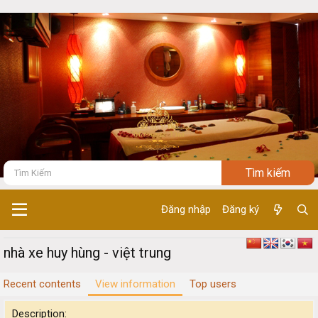
Đăng nhập
Đăng ký
nhà xe huy hùng - việt trung
Recent contents
View information
Top users
Description