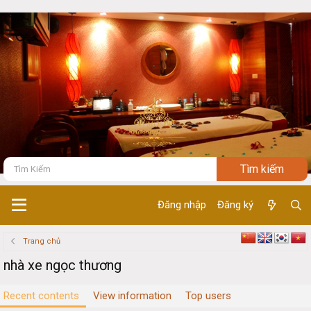
Đăng nhập
Đăng ký
Trang chủ
nhà xe ngọc thương
Recent contents
View information
Top users