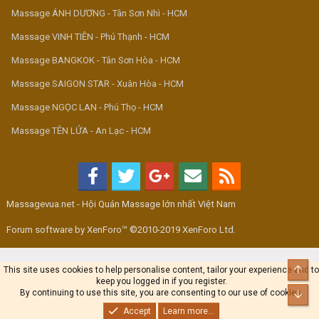
Massage ÁNH DƯƠNG - Tân Sơn Nhì - HCM
Massage VINH TIÊN - Phú Thạnh - HCM
Massage BANGKOK - Tân Sơn Hòa - HCM
Massage SAIGON STAR - Xuân Hòa - HCM
Massage NGỌC LAN - Phú Thọ - HCM
Massage TÊN LỬA - An Lạc - HCM
Massagevua.net - Hội Quán Massage lớn nhất Việt Nam
Forum software by XenForo™ ©2010-2019 XenForo Ltd.
Top
This site uses cookies to help personalise content, tailor your experience and to
keep you logged in if you register.
By continuing to use this site, you are consenting to our use of cookies.
Bot
Accept
Learn more...