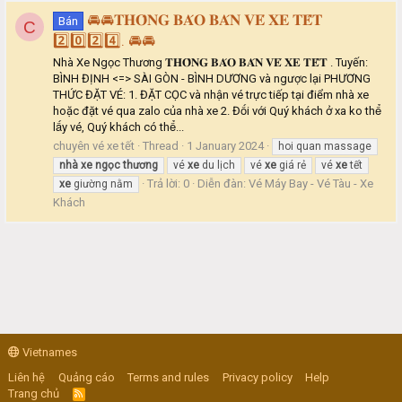
🚘🚘𝐓𝐇𝐎̂𝐍𝐆 𝐁𝐀́𝐎 𝐁𝐀́𝐍 𝐕𝐄́ 𝐗𝐄 𝐓𝐄̂́𝐓
Bán
C
2️⃣0️⃣2️⃣4️⃣. 🚘🚘
Nhà Xe Ngọc Thương 𝐓𝐇𝐎̂𝐍𝐆 𝐁𝐀́𝐎 𝐁𝐀́𝐍 𝐕𝐄́ 𝐗𝐄 𝐓𝐄̂́𝐓 . Tuyến:
BÌNH ĐỊNH <=> SÀI GÒN - BÌNH DƯƠNG và ngược lại PHƯƠNG
THỨC ĐẶT VÉ: 1. ĐẶT CỌC và nhận vé trực tiếp tại điểm nhà xe
hoặc đặt vé qua zalo của nhà xe 2. Đối với Quý khách ở xa ko thể
lấy vé, Quý khách có thể...
chuyên vé xe tết
Thread
1 January 2024
hoi quan massage
nhà
xe
ngọc
thương
vé
xe
du lịch
vé
xe
giá rẻ
vé
xe
tết
Trả lời: 0
Diễn đàn:
Vé Máy Bay - Vé Tàu - Xe
xe
giường nằm
Khách
Vietnames
Liên hệ
Quảng cáo
Terms and rules
Privacy policy
Help
Trang chủ
R