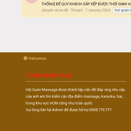
THỐNG] ĐỂ QUÝ KHÁCH SẮP XẾP ĐƯỢC THỜI GIAN VÀ 
chuyên vé xe tết
Thread
7 January 2024
hoi quan
Vietnames
VỀ DIỄN ĐÀN MASSAGE
Hội Quán Massage được thành lập nên để đáp ứng nhu cầu
của anh em tìm kiếm các địa điểm massage, karaoke, bar,...
trong khu vực HCM cũng như toàn quốc.
Vui lòng liên hệ Admin để được hỗ trợ 0938.779.777