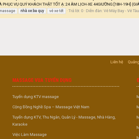
PHỤC VỤ QUÝ KHÁCH THẬT TỐT Ạ: 24 ÂM LỊCH-XE 44GIƯỜNG:[18H-19H] (GIÁ 
Trả lời: 0
Diễn đàn:
Vé Máy Bay - Vé Tàu
 massage
nhà
xe:ba
quy
vé xe tết
Liên hệ
Quảng
MASSAGE VUA TUYỂN DỤNG
Tuyển dụng KTV massage
M
Cộng Đồng Nghề Spa – Massage Việt Nam
M
Tuyển dụng KTV, Thu Ngân, Quản Lý - Massage, Nhà Hàng,
M
Karaoke
M
Việc Làm Massage
M