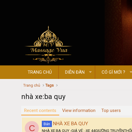
TRANG CHỦ
DIỄN ĐÀN
CÓ GÌ MỚI ?
Trang chủ
Tags
nhà xe:ba quy
Recent contents
View information
Top users
NHÀ XE BA QUY
Bán
C
NHÀ XE:BA QUY -GIÁ VÉ: -XE 44GIƯỜNG TRUYỀNTHỐ