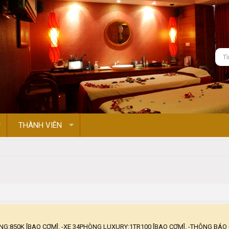
THÀNH VIÊN
NG:850K [BAO CƠM]. -XE 34PHÒNG LUXURY:1TR100 [BAO CƠM]. -THÔNG BÁO 