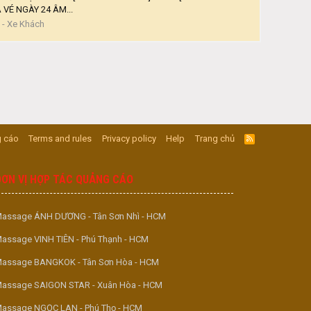
VÉ NGÀY 24 ÂM...
 - Xe Khách
 cáo
Terms and rules
Privacy policy
Help
Trang chủ
R
S
S
ĐƠN VỊ HỢP TÁC QUẢNG CÁO
assage ÁNH DƯƠNG - Tân Sơn Nhì - HCM
assage VINH TIÊN - Phú Thạnh - HCM
assage BANGKOK - Tân Sơn Hòa - HCM
assage SAIGON STAR - Xuân Hòa - HCM
assage NGỌC LAN - Phú Thọ - HCM