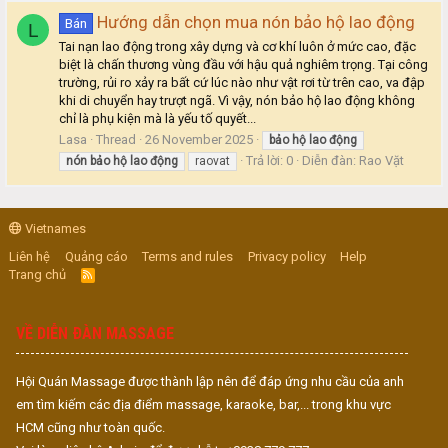
Hướng dẫn chọn mua nón bảo hộ lao động
Bán
L
Tai nạn lao động trong xây dựng và cơ khí luôn ở mức cao, đặc
biệt là chấn thương vùng đầu với hậu quả nghiêm trọng. Tại công
trường, rủi ro xảy ra bất cứ lúc nào như vật rơi từ trên cao, va đập
khi di chuyển hay trượt ngã. Vì vậy, nón bảo hộ lao động không
chỉ là phụ kiện mà là yếu tố quyết...
Lasa
Thread
26 November 2025
bảo
hộ
lao
động
Trả lời: 0
Diễn đàn:
Rao Vặt
nón
bảo
hộ
lao
động
raovat
Vietnames
Liên hệ
Quảng cáo
Terms and rules
Privacy policy
Help
Trang chủ
R
S
S
VỀ DIỄN ĐÀN MASSAGE
Hội Quán Massage được thành lập nên để đáp ứng nhu cầu của anh
em tìm kiếm các địa điểm massage, karaoke, bar,... trong khu vực
HCM cũng như toàn quốc.