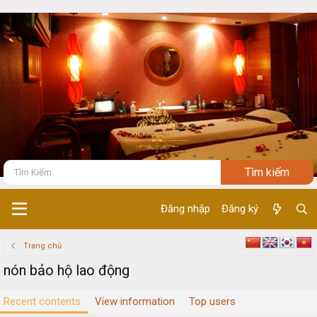
Đăng nhập
Đăng ký
Trang chủ
nón bảo hộ lao động
Recent contents
View information
Top users