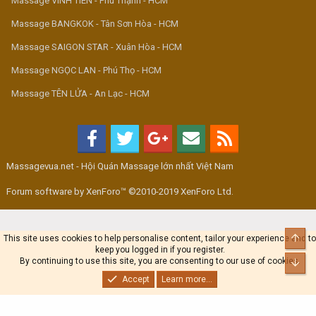
Massage VINH TIÊN - Phú Thạnh - HCM
Massage BANGKOK - Tân Sơn Hòa - HCM
Massage SAIGON STAR - Xuân Hòa - HCM
Massage NGỌC LAN - Phú Thọ - HCM
Massage TÊN LỬA - An Lạc - HCM
Massagevua.net - Hội Quán Massage lớn nhất Việt Nam
Forum software by XenForo™ ©2010-2019 XenForo Ltd.
Top
This site uses cookies to help personalise content, tailor your experience and to
keep you logged in if you register.
By continuing to use this site, you are consenting to our use of cookies.
Bot
Accept
Learn more...