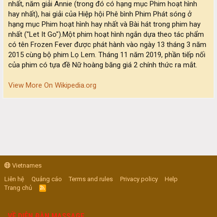
nhất, năm giải Annie (trong đó có hạng mục Phim hoạt hình
hay nhất), hai giải của Hiệp hội Phê bình Phim Phát sóng ở
hạng mục Phim hoạt hình hay nhất và Bài hát trong phim hay
nhất ("Let It Go").Một phim hoạt hình ngắn dựa theo tác phẩm
có tên Frozen Fever được phát hành vào ngày 13 tháng 3 năm
2015 cùng bộ phim Lọ Lem. Tháng 11 năm 2019, phần tiếp nối
của phim có tựa đề Nữ hoàng băng giá 2 chính thức ra mắt.
View More On Wikipedia.org
Vietnames
Liên hệ
Quảng cáo
Terms and rules
Privacy policy
Help
Trang chủ
R
S
S
VỀ DIỄN ĐÀN MASSAGE