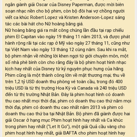
ngắn giành giải Oscar của Disney Paperman, được mời biên
soạn nhạc nền cho bộ phim, còn bộ đôi hai vợ chồng người
viết ca khúc Robert Lopez và Kristen Anderson-Lopez sáng
tác các bài hát cho Nữ hoàng băng giá.
Nữ hoàng băng giá ra mắt công chúng lần đầu tại rạp chiếu
phim El Capitan vào ngày 19 tháng 11 năm 2013, và được phát
hành rộng rãi tại các rạp ở Mỹ vào ngày 27 tháng 11, cũng như
tại Việt Nam vào ngày 13 tháng 12 cùng năm. Sau khi ra mắt,
bộ phim nhận về những lời khen ngợi từ giới chuyên môn, một
số nhà phê bình còn cho rằng đây là bộ phim hoạt hình nhạc
kịch hay nhất của Disney từ kỷ nguyên phục hưng của hãng.
Phim cũng là một thành công lớn về mặt thương mại; thu về
trên 1,2 tỷ USD doanh thu phòng vé toàn cầu, trong đó 400
triệu USD là từ thị trường Hoa Kỳ và Canada và 240 triệu USD
đến từ thị trường Nhật Bản. Đây là phim hoạt hình có doanh
thu cao nhất mọi thời đại, phim có doanh thu cao thứ năm mọi
thời đại, phim có doanh thu cao nhất năm 2013 và phim có
doanh thu cao thứ ba tại Nhật Bản. Bộ phim đã giành được hai
giải Oscar ở hạng mục Phim hoạt hình hay nhất và Ca khúc
trong phim hay nhất ("Let It Go"), một giải Quả cầu vàng cho
phim hoạt hình hay nhất, giải BAFTA cho phim hoạt hình hay