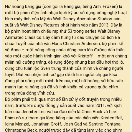
Nữ hoàng băng giá (còn gọi là Băng giá, tiếng Anh: Frozen) là
một bộ phim điện ảnh nhạc kịch kỳ ảo sử dụng công nghệ hoạt
hình máy tính của Mỹ do Walt Disney Animation Studios sản
xuất và Walt Disney Pictures phát hành vào năm 2013. Đây là
bộ phim hoạt hình chiếu rạp thứ 53 trong series Walt Disney
Animated Classics. Lấy cảm hứng từ câu chuyện cổ tích Bà
chúa Tuyết của nhà văn Hans Christian Andersen, bộ phim kể
về Anna – một nàng công chúa dũng cảm lên đường dấn thân
vào một cuộc hành trình gian khó với Kristoff – một anh chàng
miền núi cường tráng, dễ rung động nhưng ban đầu hơi thô lỗ,
cùng chú tuần lộc Sven trung thành của mình và chàng người
tuyết Olaf vui nhộn tình cờ gặp để đi tìm người chị gái Elsa
đang phải sống một mình trên núi, một nữ hoàng sở hữu sức
mạnh tạo ra băng giá đã vô tình khiến cả vương quốc chìm
trong mùa đông vĩnh cửu.
Bộ phim phải trải qua một số lần xử lý cốt truyện trong nhiều
năm, trước khi được đồng ý sản xuất vào năm 2011, với kịch
bản của Jennifer Lee và hai đạo diễn là Chris Buck và Lee.
Phim có sự tham gia lồng tiếng của các diễn viên Kristen Bell,
Idina Menzel, Jonathan Groff, Josh Gad và Santino Fontana.
Christophe Beck, người trước đây đã từng làm việc cho phim