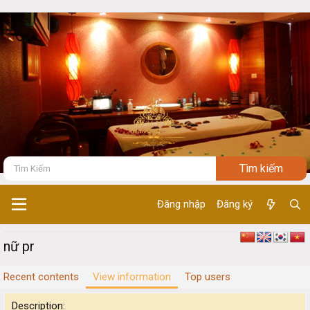
Đăng nhập
Đăng ký
nữ pr
Recent contents
View information
Top users
Description