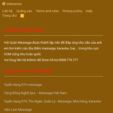
Vietnames
Liên hệ
Quảng cáo
Terms and rules
Privacy policy
Help
Trang chủ
R
S
S
VỀ DIỄN ĐÀN MASSAGE
Hội Quán Massage được thành lập nên để đáp ứng nhu cầu của anh
em tìm kiếm các địa điểm massage, karaoke, bar,... trong khu vực
HCM cũng như toàn quốc.
Vui lòng liên hệ Admin để được hỗ trợ 0938.779.777
MASSAGE VUA TUYỂN DỤNG
Tuyển dụng KTV massage
Cộng Đồng Nghề Spa – Massage Việt Nam
Tuyển dụng KTV, Thu Ngân, Quản Lý - Massage, Nhà Hàng, Karaoke
Việc Làm Massage