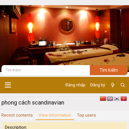
Đăng nhập
Đăng ký
phong cách scandinavian
Recent contents
View information
Top users
Description