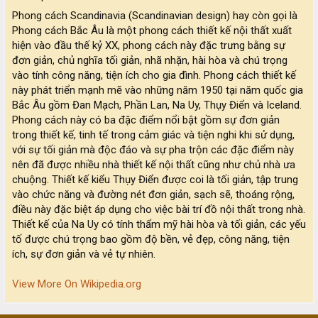
Phong cách Scandinavia (Scandinavian design) hay còn gọi là
Phong cách Bắc Âu là một phong cách thiết kế nội thất xuất
hiện vào đầu thế kỷ XX, phong cách này đặc trưng bằng sự
đơn giản, chủ nghĩa tối giản, nhã nhặn, hài hòa và chú trọng
vào tính công năng, tiện ích cho gia đình. Phong cách thiết kế
này phát triển mạnh mẽ vào những năm 1950 tại năm quốc gia
Bắc Âu gồm Đan Mạch, Phần Lan, Na Uy, Thụy Điển và Iceland.
Phong cách này có ba đặc điểm nổi bật gồm sự đơn giản
trong thiết kế, tinh tế trong cảm giác và tiện nghi khi sử dụng,
với sự tối giản mà độc đáo và sự pha trộn các đặc điểm này
nên đã được nhiều nhà thiết kế nội thất cũng như chủ nhà ưa
chuộng. Thiết kế kiểu Thụy Điển được coi là tối giản, tập trung
vào chức năng và đường nét đơn giản, sạch sẽ, thoáng rộng,
điều này đặc biệt áp dụng cho việc bài trí đồ nội thất trong nhà.
Thiết kế của Na Uy có tính thẩm mỹ hài hòa và tối giản, các yếu
tố được chú trọng bao gồm độ bền, vẻ đẹp, công năng, tiện
ích, sự đơn giản và vẻ tự nhiên.
View More On Wikipedia.org