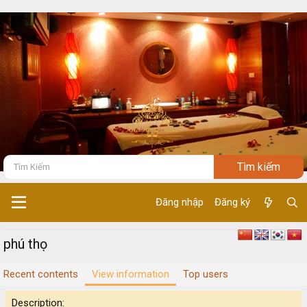
Đăng nhập
Đăng ký
phú thọ
Recent contents
View information
Top users
Description