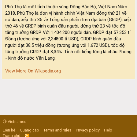
Phú Thọ là một tỉnh thuộc vùng Đông Bắc Bộ, Việt Nam.Năm
2018, Phú Thọ là đơn vị hành chính Việt Nam đông thứ 21 về
số dân, xếp thứ 35 về Tổng sản phẩm trên địa bàn (GRDP), xếp
thứ 46 về GRDP bình quân đầu người, đứng thứ 23 về tốc độ
tăng trưởng GRDP. Với 1.404.200 người dân, GRDP đạt 57.353 tỉ
Đồng (tương ứng với 2,34800 tỉ USD), GRDP bình quân đầu
người đạt 38,5 triệu đồng (tương ứng với 1.672 USD), tốc độ
tăng trưởng GRDP đạt 8,34%. Tỉnh nổi tiếng từng là châu Phong
- kinh đô nước Văn Lang.
View More On Wikipedia.org
Vietnames
Liên hệ
Quảng cáo
Terms and rules
Privacy policy
Help
Trang chủ
R