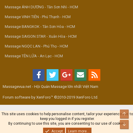
Massage ÁNH DƯƠNG - Tân Sơn Nhì - HCM
Massage VINH TIÊN - Phú Thạnh - HCM
Massage BANGKOK - Tân Sơn Hòa - HCM
Massage SAIGON STAR - Xuân Hòa - HCM
Massage NGỌC LAN - Phú Thọ - HCM
Massage TÊN LỬA - An Lạc - HCM
Massagevua.net - Hội Quán Massage lớn nhất Việt Nam
Forum software by XenForo™ ©2010-2019 XenForo Ltd.
Top
This site uses cookies to help personalise content, tailor your experience and to
keep you logged in if you register.
By continuing to use this site, you are consenting to our use of cookies.
Bot
Accept
Learn more...